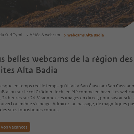
du Sud-Tyrol
Météo & webcam
Webcams Alta Badia
us belles webcams de la région des
tes Alta Badia
sque en temps réel le temps qu’il fait à San Ćiascian/San Cassiano
eißtal ou sur le col Grödner Joch, en été comme en hiver. Les webc
 24 heures sur 24. Visionnez ces images en direct, pour savoir si le so
t couvert ou même s’il neige. Admirez, au passage, de magnifiques p
des sites touristiques connus.
z vos vacances