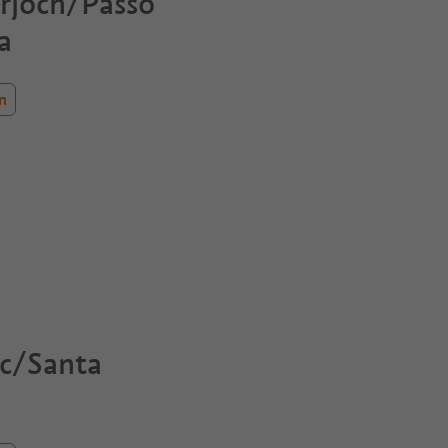
rjoch/Passo
a
an
sc/Santa