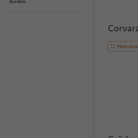
durable
Corvar
Plein écr