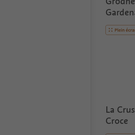
Grödne
Garden
Plein écr
La Cru
Croce