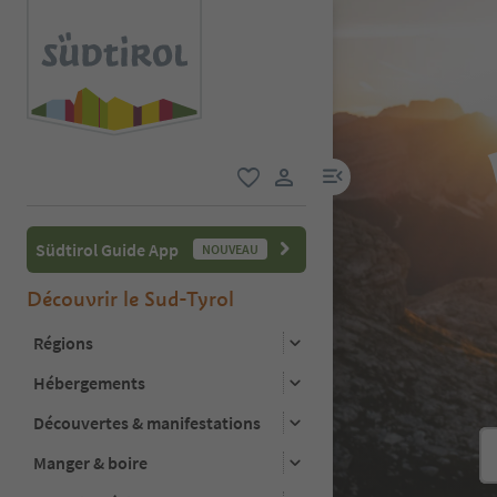
lien menu
favori
lien utilisateur
Südtirol Guide App
NOUVEAU
Découvrir le Sud-Tyrol
Régions
Hébergements
Découvertes & manifestations
Manger & boire