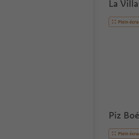
La Villa
Plein écr
Piz Bo
Plein écr