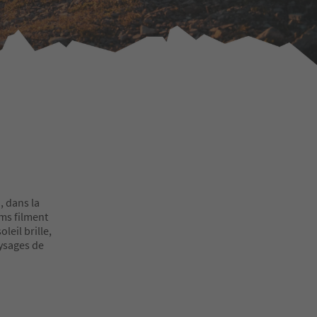
, dans la
ams filment
leil brille,
aysages de