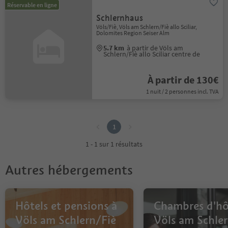
Réservable en ligne
Schlernhaus
Völs/Fiè, Völs am Schlern/Fiè allo Sciliar,
Dolomites Region Seiser Alm
5.7 km
à partir de Völs am
Schlern/Fiè allo Sciliar centre de
À partir de 130€
1 nuit / 2 personnes incl. TVA
1
1
1 - 1 sur 1 résultats
Autres hébergements
Hôtels et pensions à
Chambres d'hô
Völs am Schlern/Fiè
Völs am Schler