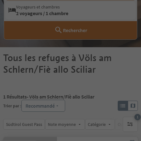
Voyageurs et chambres
2 voyageurs / 1 chambre
Rechercher
Tous les refuges à Völs am
Schlern/Fiè allo Sciliar
1
Résultats
- Völs am Schlern/Fiè allo Sciliar
Recommandé
Trier par :
1
Südtirol Guest Pass
Note moyenne
Catégorie
Options de l
1 filtre 