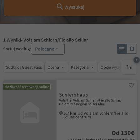
Wyszukaj
1
Wyniki
- Völs am Schlern/Fiè allo Sciliar
Polecane
Sortuj według:
1
Südtirol Guest Pass
Ocena
Kategoria
Opcje wyżywienia
1 aktywn
Możliwość rezerwacji online
Schlernhaus
Völs/Fiè, Völs am Schlern/Fiè allo Sciliar,
Dolomites Region Seiser Alm
5.7 km
od Völs am Schlern/Fiè allo
Sciliar centrum
Od 130€
1 nocleg / 2 liczba osób w tym podatek VAT