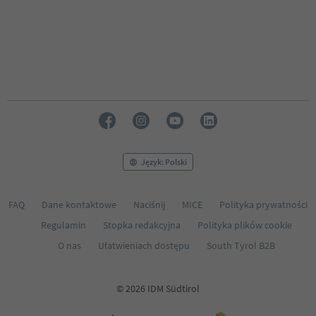
Język: Polski
FAQ
Dane kontaktowe
Naciśnij
MICE
Polityka prywatności
Regulamin
Stopka redakcyjna
Polityka plików cookie
O nas
Ułatwieniach dostępu
South Tyrol B2B
© 2026 IDM Südtirol