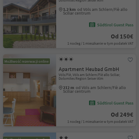
Dolomites Region Seiser Alm
1.2 km
od Völs am Schlern/Fiè allo
Sciliar centrum
Südtirol Guest Pass
Od 150€
1 nocleg / 1 mieszkanie w tym podatek VAT
Możliwość rezerwacji online
Apartment Heubad GmbH
Völs/Fiè, Völs am Schlern/Fiè allo Sciliar,
Dolomites Region Seiser Alm
212 m
od Völs am Schlern/Fiè allo
Sciliar centrum
Südtirol Guest Pass
Od 249€
1 nocleg / 1 mieszkanie w tym podatek VAT