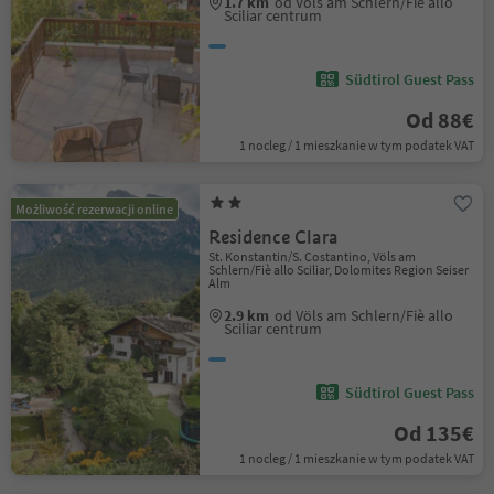
1.7 km
od Völs am Schlern/Fiè allo
Sciliar centrum
Südtirol Guest Pass
Od 88€
1 nocleg / 1 mieszkanie w tym podatek VAT
Możliwość rezerwacji online
Residence Clara
St. Konstantin/S. Costantino, Völs am
Schlern/Fiè allo Sciliar, Dolomites Region Seiser
Alm
2.9 km
od Völs am Schlern/Fiè allo
Sciliar centrum
Südtirol Guest Pass
Od 135€
1 nocleg / 1 mieszkanie w tym podatek VAT