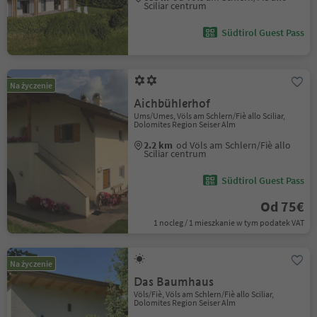
Sciliar centrum
Südtirol Guest Pass
Na życzenie
Aichbühlerhof
Ums/Umes, Völs am Schlern/Fiè allo Sciliar,
Dolomites Region Seiser Alm
2.2 km
od Völs am Schlern/Fiè allo
Sciliar centrum
Südtirol Guest Pass
Od 75€
1 nocleg / 1 mieszkanie w tym podatek VAT
Na życzenie
Das Baumhaus
Völs/Fiè, Völs am Schlern/Fiè allo Sciliar,
Dolomites Region Seiser Alm