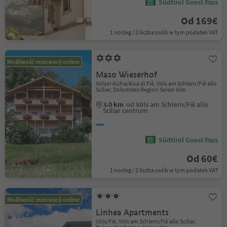
Südtirol Guest Pass
Od 169€
1 nocleg / 2 liczba osób w tym podatek VAT
Możliwość rezerwacji online
Maso Wieserhof
Völser Aicha/Aica di Fiè, Völs am Schlern/Fiè allo
Sciliar, Dolomites Region Seiser Alm
3.0 km
od Völs am Schlern/Fiè allo
Sciliar centrum
Südtirol Guest Pass
Od 60€
1 nocleg / 2 liczba osób w tym podatek VAT
Możliwość rezerwacji online
Linhea Apartments
Völs/Fiè, Völs am Schlern/Fiè allo Sciliar,