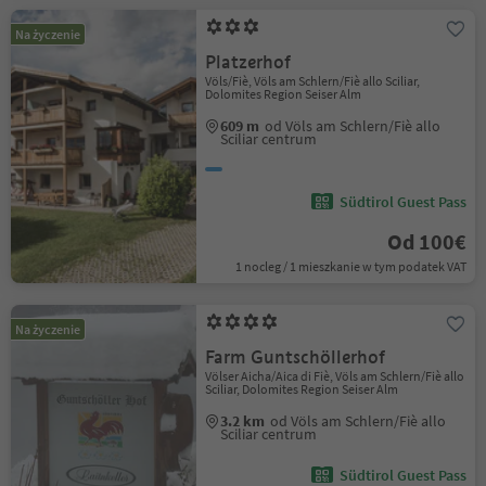
Na życzenie
Platzerhof
Völs/Fiè, Völs am Schlern/Fiè allo Sciliar,
Dolomites Region Seiser Alm
609 m
od Völs am Schlern/Fiè allo
Sciliar centrum
Südtirol Guest Pass
Od 100€
1 nocleg / 1 mieszkanie w tym podatek VAT
Na życzenie
Farm Guntschöllerhof
Völser Aicha/Aica di Fiè, Völs am Schlern/Fiè allo
Sciliar, Dolomites Region Seiser Alm
3.2 km
od Völs am Schlern/Fiè allo
Sciliar centrum
Südtirol Guest Pass