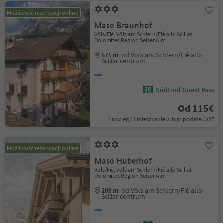
Możliwość rezerwacji online
Maso Braunhof
Völs/Fiè, Völs am Schlern/Fiè allo Sciliar,
Dolomites Region Seiser Alm
575 m
od Völs am Schlern/Fiè allo
Sciliar centrum
Südtirol Guest Pass
Od 115€
1 nocleg / 1 mieszkanie w tym podatek VAT
Możliwość rezerwacji online
Maso Huberhof
Völs/Fiè, Völs am Schlern/Fiè allo Sciliar,
Dolomites Region Seiser Alm
208 m
od Völs am Schlern/Fiè allo
Sciliar centrum