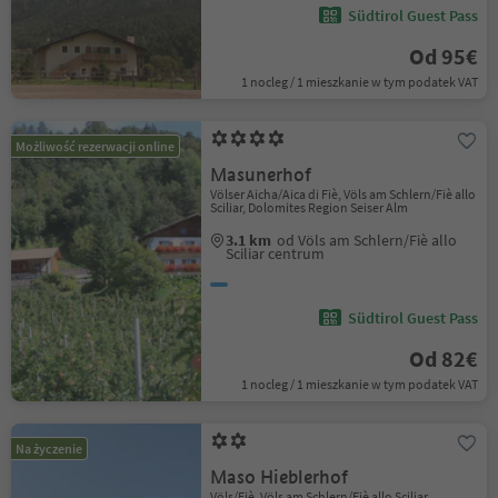
Südtirol Guest Pass
Od 95€
1 nocleg / 1 mieszkanie w tym podatek VAT
Możliwość rezerwacji online
Masunerhof
Völser Aicha/Aica di Fiè, Völs am Schlern/Fiè allo
Sciliar, Dolomites Region Seiser Alm
3.1 km
od Völs am Schlern/Fiè allo
Sciliar centrum
Südtirol Guest Pass
Od 82€
1 nocleg / 1 mieszkanie w tym podatek VAT
Na życzenie
Maso Hieblerhof
Völs/Fiè, Völs am Schlern/Fiè allo Sciliar,