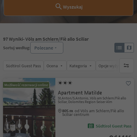
Wyszukaj
97
Wyniki
- Völs am Schlern/Fiè allo Sciliar
Polecane
Sortuj według:
Südtirol Guest Pass
Ocena
Kategoria
Opcje wyżywienia
brak ak
Możliwość rezerwacji online
Apartment Matilde
St.Anton/S.Antonio, Völs am Schlern/Fiè allo
Sciliar, Dolomites Region Seiser Alm
805 m
od Völs am Schlern/Fiè allo
Sciliar centrum
Südtirol Guest Pass