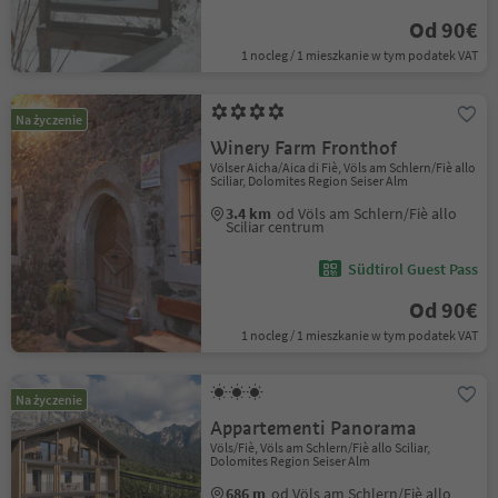
Od 90€
1 nocleg / 1 mieszkanie w tym podatek VAT
Na życzenie
Winery Farm Fronthof
Völser Aicha/Aica di Fiè, Völs am Schlern/Fiè allo
Sciliar, Dolomites Region Seiser Alm
3.4 km
od Völs am Schlern/Fiè allo
Sciliar centrum
Südtirol Guest Pass
Od 90€
1 nocleg / 1 mieszkanie w tym podatek VAT
Na życzenie
Appartementi Panorama
Völs/Fiè, Völs am Schlern/Fiè allo Sciliar,
Dolomites Region Seiser Alm
686 m
od Völs am Schlern/Fiè allo