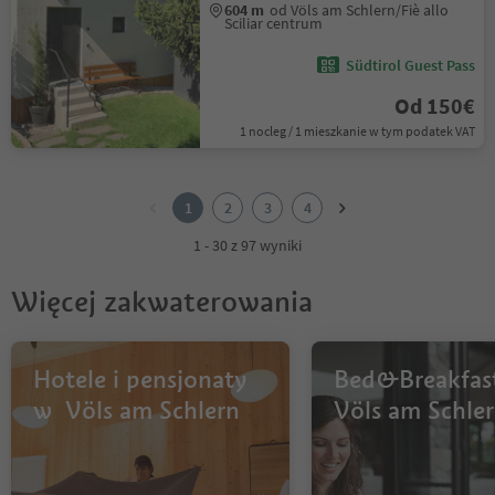
604 m
od Völs am Schlern/Fiè allo
Sciliar centrum
Südtirol Guest Pass
Od 150€
1 nocleg / 1 mieszkanie w tym podatek VAT
1
2
1
2
3
4
3
4
1 - 30 z 97 wyniki
Więcej zakwaterowania
Hotele i pensjonaty
Bed&Breakfas
w Völs am Schlern
Völs am Schle