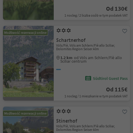
Od 130€
1 nocleg / 2 liczba osób w tym podatek VAT
Możliwość rezerwacji online
Schartnerhof
Völs/Fiè, Völs am Schlern/Fiè allo Sciliar,
Dolomites Region Seiser Alm
1.2 km
od Völs am Schlern/Fiè allo
Sciliar centrum
Südtirol Guest Pass
Od 115€
1 nocleg / 1 mieszkanie w tym podatek VAT
Możliwość rezerwacji online
Stinerhof
Völs/Fiè, Völs am Schlern/Fiè allo Sciliar,
Dolomites Region Seiser Alm