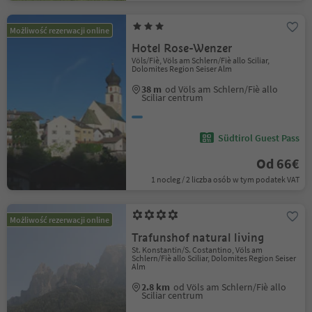
Możliwość rezerwacji online
Hotel Rose-Wenzer
Völs/Fiè, Völs am Schlern/Fiè allo Sciliar,
Dolomites Region Seiser Alm
38 m
od Völs am Schlern/Fiè allo
Sciliar centrum
Südtirol Guest Pass
Od 66€
1 nocleg / 2 liczba osób w tym podatek VAT
Możliwość rezerwacji online
Trafunshof natural living
St. Konstantin/S. Costantino, Völs am
Schlern/Fiè allo Sciliar, Dolomites Region Seiser
Alm
2.8 km
od Völs am Schlern/Fiè allo
Sciliar centrum