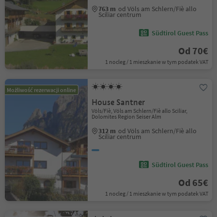
763 m
od Völs am Schlern/Fiè allo
Sciliar centrum
Südtirol Guest Pass
Od 70€
1 nocleg / 1 mieszkanie w tym podatek VAT
Możliwość rezerwacji online
House Santner
Völs/Fiè, Völs am Schlern/Fiè allo Sciliar,
Dolomites Region Seiser Alm
312 m
od Völs am Schlern/Fiè allo
Sciliar centrum
Südtirol Guest Pass
Od 65€
1 nocleg / 1 mieszkanie w tym podatek VAT