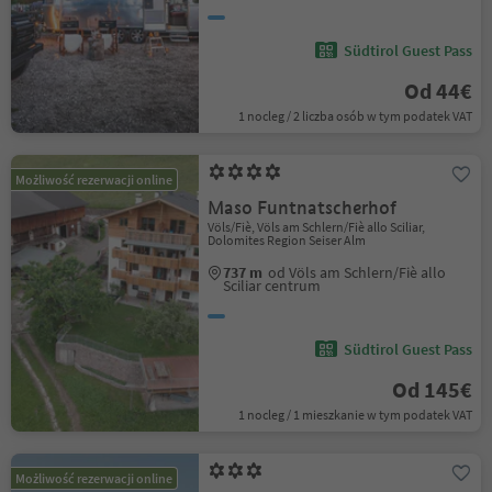
Südtirol Guest Pass
Od 44€
1 nocleg / 2 liczba osób w tym podatek VAT
Możliwość rezerwacji online
Maso Funtnatscherhof
Völs/Fiè, Völs am Schlern/Fiè allo Sciliar,
Dolomites Region Seiser Alm
737 m
od Völs am Schlern/Fiè allo
Sciliar centrum
Südtirol Guest Pass
Od 145€
1 nocleg / 1 mieszkanie w tym podatek VAT
Możliwość rezerwacji online