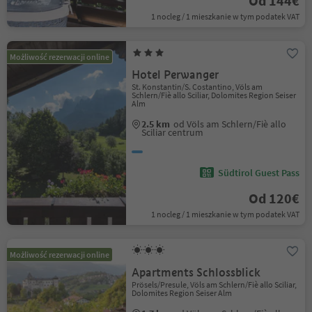
Od 144€
1 nocleg / 1 mieszkanie w tym podatek VAT
Możliwość rezerwacji online
Hotel Perwanger
St. Konstantin/S. Costantino, Völs am
Schlern/Fiè allo Sciliar, Dolomites Region Seiser
Alm
2.5 km
od Völs am Schlern/Fiè allo
Sciliar centrum
Südtirol Guest Pass
Od 120€
1 nocleg / 1 mieszkanie w tym podatek VAT
Możliwość rezerwacji online
Apartments Schlossblick
Prösels/Presule, Völs am Schlern/Fiè allo Sciliar,
Dolomites Region Seiser Alm