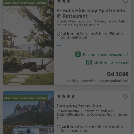
Możliwość rezerwacji online
Presulis Hideaway Apartments
& Restaurant
Prösels/Presule, Völs am Schlern/Fiè allo Sciliar,
Dolomites Region Seiser Alm
1.8 km
od Völs am Schlern/Fiè allo
Sciliar centrum
Poziom zrównoważenia 2
Südtirol Guest Pass
Od 268€
1 nocleg / 1 mieszkanie w tym podatek VAT
Możliwość rezerwacji online
Camping Seiser Alm
St. Konstantin/S. Costantino, Völs am
Schlern/Fiè allo Sciliar, Dolomites Region Seiser
Alm
3.0 km
od Völs am Schlern/Fiè allo
Sciliar centrum