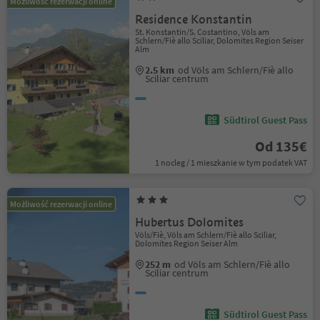
Możliwość rezerwacji online
Residence Konstantin
St. Konstantin/S. Costantino, Völs am
Schlern/Fiè allo Sciliar, Dolomites Region Seiser
Alm
2.5 km
od Völs am Schlern/Fiè allo
Sciliar centrum
Südtirol Guest Pass
Od 135€
1 nocleg / 1 mieszkanie w tym podatek VAT
Możliwość rezerwacji online
Hubertus Dolomites
Völs/Fiè, Völs am Schlern/Fiè allo Sciliar,
Dolomites Region Seiser Alm
252 m
od Völs am Schlern/Fiè allo
Sciliar centrum
Südtirol Guest Pass