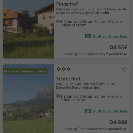
Fingerhof
Völser Aicha/Aica di Fiè, Völs am Schlern/Fiè allo
Sciliar, Dolomites Region Seiser Alm
3.4 km
od Völs am Schlern/Fiè allo
Sciliar centrum
Südtirol Guest Pass
Od 55€
1 nocleg / 1 mieszkanie w tym podatek VAT
Możliwość rezerwacji online
Schlosshof
Völs/Fiè, Völs am Schlern/Fiè allo Sciliar,
Dolomites Region Seiser Alm
1.7 km
od Völs am Schlern/Fiè allo
Sciliar centrum
Südtirol Guest Pass
Od 88€
1 nocleg / 1 mieszkanie w tym podatek VAT