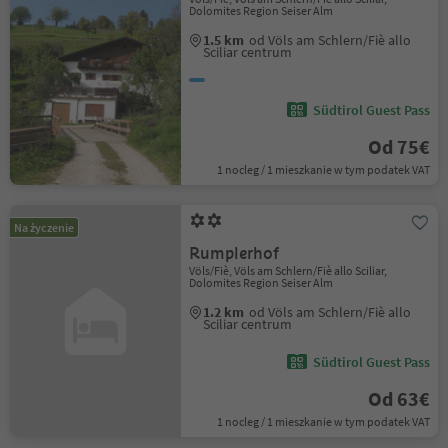
Dolomites Region Seiser Alm
1.5 km
od Völs am Schlern/Fiè allo
Sciliar centrum
Südtirol Guest Pass
Od 75€
1 nocleg / 1 mieszkanie w tym podatek VAT
Na życzenie
Rumplerhof
Völs/Fiè, Völs am Schlern/Fiè allo Sciliar,
Dolomites Region Seiser Alm
1.2 km
od Völs am Schlern/Fiè allo
Sciliar centrum
Südtirol Guest Pass
Od 63€
1 nocleg / 1 mieszkanie w tym podatek VAT