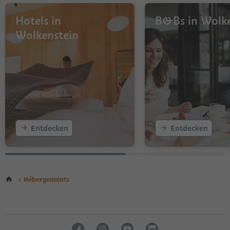
10
11
Hotels in
B&Bs in Wolke
12
Wolkenstein
13
Entdecken
Entdecken
Hébergements