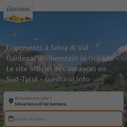
Logements à Selva di Val
Gardena/Wolkenstein in Gröden -
Le site officiel des vacances en
Sud-Tyrol - suedtirol.info
Où voulez-vous aller ?
Sëlva/Selva di Val Gardena
Choisir les dates