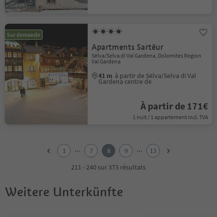
Sur demande
Apartments Sartëur
Sëlva/Selva di Val Gardena, Dolomites Region
Val Gardena
41 m
à partir de Sëlva/Selva di Val
Gardena centre de
À partir de 171€
1 nuit / 1 appartement incl. TVA
1
2
...
...
1
7
8
9
13
3
4
211 - 240 sur 373 résultats
5
6
Weitere Unterkünfte
7
8
9