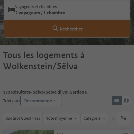
Voyageurs et chambres
2 voyageurs / 1 chambre
Rechercher
Tous les logements à
Wolkenstein/Sëlva
373
Résultats
- Sëlva/Selva di Val Gardena
Recommandé
Trier par :
Südtirol Guest Pass
Note moyenne
Catégorie
Options de l
aucun fi