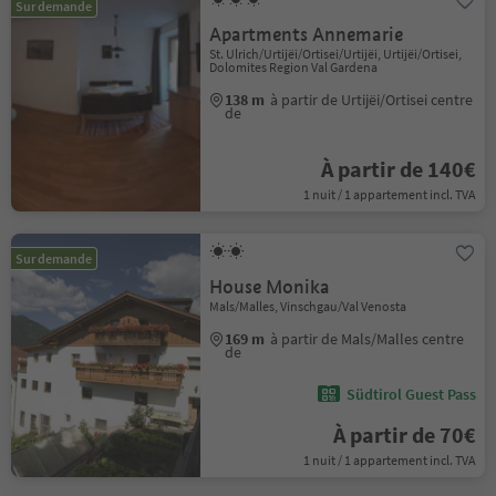
Sur demande
Apartments Annemarie
St. Ulrich/Urtijëi/Ortisei/Urtijëi, Urtijëi/Ortisei,
Dolomites Region Val Gardena
138 m
à partir de Urtijëi/Ortisei centre
de
À partir de 140€
1 nuit / 1 appartement incl. TVA
Sur demande
House Monika
Mals/Malles, Vinschgau/Val Venosta
169 m
à partir de Mals/Malles centre
de
Südtirol Guest Pass
À partir de 70€
1 nuit / 1 appartement incl. TVA