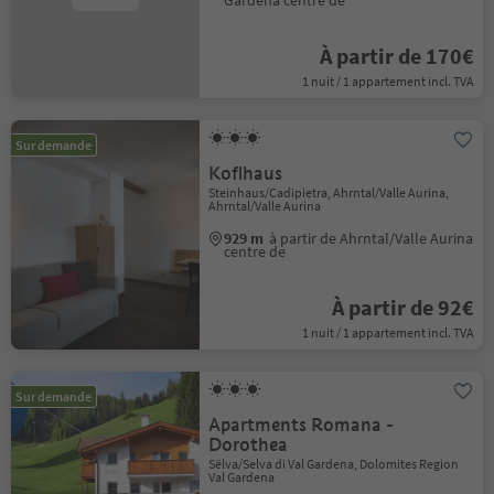
Gardena centre de
À partir de 170€
1 nuit / 1 appartement incl. TVA
Sur demande
Koflhaus
Steinhaus/Cadipietra, Ahrntal/Valle Aurina,
Ahrntal/Valle Aurina
929 m
à partir de Ahrntal/Valle Aurina
centre de
À partir de 92€
1 nuit / 1 appartement incl. TVA
Sur demande
Apartments Romana -
Dorothea
Sëlva/Selva di Val Gardena, Dolomites Region
Val Gardena