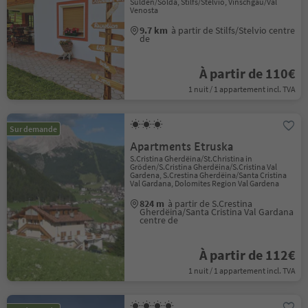
Sulden/Solda, Stilfs/Stelvio, Vinschgau/Val
Venosta
9.7 km
à partir de Stilfs/Stelvio centre
de
À partir de 110€
1 nuit / 1 appartement incl. TVA
Sur demande
Apartments Etruska
S.Cristina Gherdëina/St.Christina in
Gröden/S.Cristina Gherdëina/S.Cristina Val
Gardena, S.Crestina Gherdëina/Santa Cristina
Val Gardana, Dolomites Region Val Gardena
824 m
à partir de S.Crestina
Gherdëina/Santa Cristina Val Gardana
centre de
À partir de 112€
1 nuit / 1 appartement incl. TVA