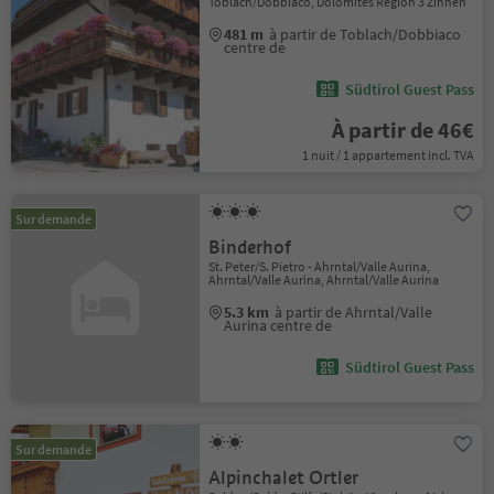
Toblach/Dobbiaco, Dolomites Region 3 Zinnen
481 m
à partir de Toblach/Dobbiaco
centre de
Südtirol Guest Pass
À partir de 46€
1 nuit / 1 appartement incl. TVA
Sur demande
Binderhof
St. Peter/S. Pietro - Ahrntal/Valle Aurina,
Ahrntal/Valle Aurina, Ahrntal/Valle Aurina
5.3 km
à partir de Ahrntal/Valle
Aurina centre de
Südtirol Guest Pass
Sur demande
Alpinchalet Ortler