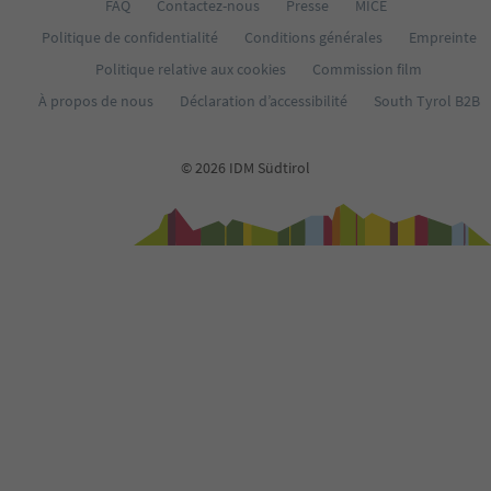
FAQ
Contactez-nous
Presse
MICE
37
Politique de confidentialité
Conditions générales
Empreinte
38
39
Politique relative aux cookies
Commission film
40
À propos de nous
Déclaration d’accessibilité
South Tyrol B2B
41
42
43
© 2026 IDM Südtirol
44