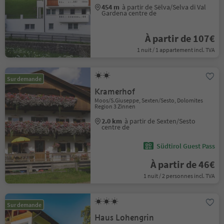
454 m
à partir de Sëlva/Selva di Val
Gardena centre de
À partir de 107€
1 nuit / 1 appartement incl. TVA
Sur demande
Kramerhof
Moos/S.Giuseppe, Sexten/Sesto, Dolomites
Region 3 Zinnen
2.0 km
à partir de Sexten/Sesto
centre de
Südtirol Guest Pass
À partir de 46€
1 nuit / 2 personnes incl. TVA
Sur demande
Haus Lohengrin