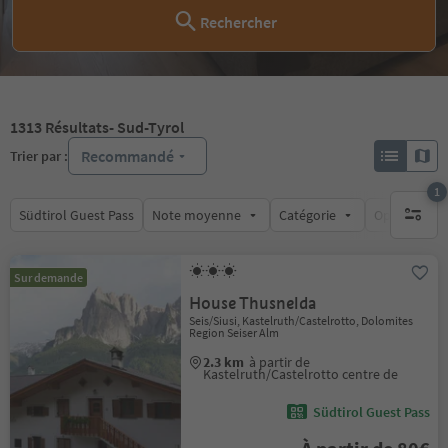
Rechercher
1313
Résultats
- Sud-Tyrol
Recommandé
Trier par :
1
Südtirol Guest Pass
Note moyenne
Catégorie
Options de l
1 filtre 
Sur demande
House Thusnelda
Seis/Siusi, Kastelruth/Castelrotto, Dolomites
Region Seiser Alm
2.3 km
à partir de
Kastelruth/Castelrotto centre de
Südtirol Guest Pass