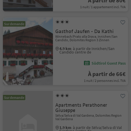
À partir de 80€
1 nuit / 1 appartement incl. TVA
Sur demande
Gasthof Jaufen - Da Kathi
Winnebach/Prato alla Drava, Innichen/San
Candido, Dolomites Region 3 Zinnen
4.9 km
à partir de Innichen/San
Candido centre de
Südtirol Guest Pass
À partir de 66€
1 nuit / 2 personnes incl. TVA
Sur demande
Apartments Perathoner
Giuseppe
Sëlva/Selva di Val Gardena, Dolomites Region
Val Gardena
1.9 km
à partir de Sëlva/Selva di Val