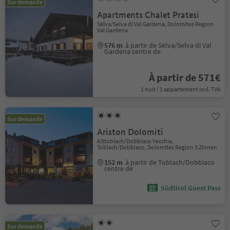
Sur demande
Apartments Chalet Pratesi
Sëlva/Selva di Val Gardena, Dolomites Region
Val Gardena
576 m
à partir de Sëlva/Selva di Val
Gardena centre de
À partir de 571€
1 nuit / 1 appartement incl. TVA
Sur demande
Ariston Dolomiti
Alttoblach/Dobbiaco Vecchia,
Toblach/Dobbiaco, Dolomites Region 3 Zinnen
152 m
à partir de Toblach/Dobbiaco
centre de
Südtirol Guest Pass
Sur demande