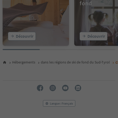
14
fond
15
16
17
18
19
20
Découvrir
Découvrir
21
22
23
24
25
Hébergements
dans les régions de ski de fond du Sud-Tyrol
C
26
27
28
29
30
31
32
33
Langue : Français
34
35
36