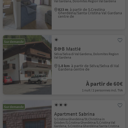
Val Gardana, Dolomites Region Val Gardena
823 m
à partir de S.Crestina
Gherdëina/Santa Cristina Val Gardana
centre de
Sur demande
B&B Mastlé
Sëlva/Selva di Val Gardena, Dolomites Region
Val Gardena
1.8 km
à partir de Sëlva/Selva di Val
Gardena centre de
À partir de 60€
1 nuit / 2 personnes incl. TVA
Sur demande
Apartment Sabrina
S.Cristina Gherdëina/St.Christina in
Gröden/S.Cristina Gherdëina/S.Cristina Val
Gardena, S.Crestina Gherdëina/Santa Cristina