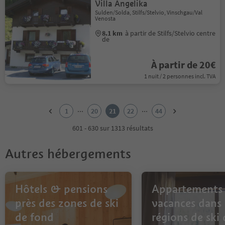
Villa Angelika
Sulden/Solda, Stilfs/Stelvio, Vinschgau/Val
Venosta
8.1 km
à partir de Stilfs/Stelvio centre
de
À partir de 20€
1 nuit / 2 personnes incl. TVA
1
2
...
...
1
20
21
22
44
3
4
601 - 630 sur 1313 résultats
5
6
Autres hébergements
7
8
9
10
Hôtels & pensions
Appartements
11
près des zones de ski
vacances dans 
12
de fond
régions de ski 
13