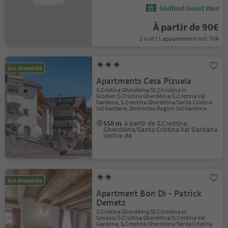
Südtirol Guest Pass
À partir de 90€
1 nuit / 1 appartement incl. TVA
Sur demande
Apartments Cesa Pizuela
S.Cristina Gherdëina/St.Christina in
Gröden/S.Cristina Gherdëina/S.Cristina Val
Gardena, S.Crestina Gherdëina/Santa Cristina
Val Gardana, Dolomites Region Val Gardena
550 m
à partir de S.Crestina
Gherdëina/Santa Cristina Val Gardana
centre de
Sur demande
Apartment Bon Dì - Patrick
Demetz
S.Cristina Gherdëina/St.Christina in
Gröden/S.Cristina Gherdëina/S.Cristina Val
Gardena, S.Crestina Gherdëina/Santa Cristina