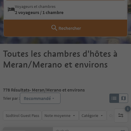
Voyageurs et chambres
2 voyageurs / 1 chambre
Rechercher
Toutes les chambres d'hôtes à
Meran/Merano et environs
778
Résultats
- Meran/Merano et environs
Recommandé
Trier par :
1
Südtirol Guest Pass
Note moyenne
Catégorie
Options de l
1 filtre 