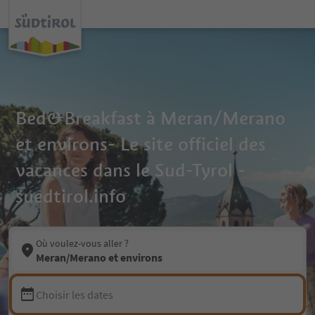
Bed&Breakfast à Meran/Merano
et environs- Le site officiel des
vacances dans le Sud-Tyrol -
suedtirol.info
Où voulez-vous aller ?
Meran/Merano et environs
Choisir les dates