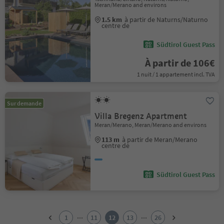
Meran/Merano and environs
1.5 km
à partir de Naturns/Naturno
centre de
Südtirol Guest Pass
À partir de 106€
1 nuit / 1 appartement incl. TVA
Sur demande
Villa Bregenz Apartment
Meran/Merano, Meran/Merano and environs
113 m
à partir de Meran/Merano
centre de
Südtirol Guest Pass
1
2
...
...
1
11
12
13
26
3