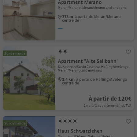
Apartment Merano
Meran/Merano, Meran/Merano and environs
273 m
à partir de Meran/Merano
centre de
Sur demande
Apartment "Alte Seilbahn"
St. Kathrein/Santa Caterina, Hafling/Avelengo,
Meran/Merano and environs
1.4 km
à partir de Hafling/Avelengo
centre de
À partir de 120€
1 nuit / 1 appartement incl. TVA
Sur demande
Haus Schwarzlehen
Tschirland/Cirlano, Naturns/Naturno,