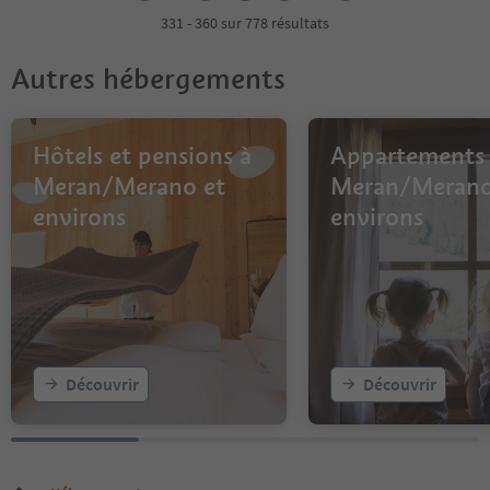
4
331 - 360 sur 778 résultats
5
6
Autres hébergements
7
8
9
10
Hôtels et pensions à
Appartements
11
Meran/Merano et
Meran/Merano
12
environs
environs
13
14
15
16
17
18
19
20
Découvrir
Découvrir
21
22
23
24
25