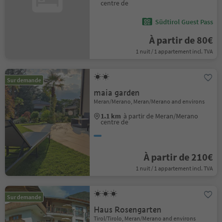
centre de
Südtirol Guest Pass
À partir de 80€
1 nuit / 1 appartement incl. TVA
Sur demande
maia garden
Meran/Merano, Meran/Merano and environs
1.1 km
à partir de Meran/Merano
centre de
À partir de 210€
1 nuit / 1 appartement incl. TVA
Sur demande
Haus Rosengarten
Tirol/Tirolo, Meran/Merano and environs