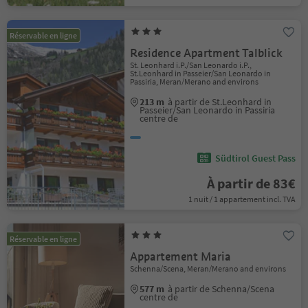
Réservable en ligne
Residence Apartment Talblick
St. Leonhard i.P./San Leonardo i.P.,
St.Leonhard in Passeier/San Leonardo in
Passiria, Meran/Merano and environs
213 m
à partir de St.Leonhard in
Passeier/San Leonardo in Passiria
centre de
Südtirol Guest Pass
À partir de 83€
1 nuit / 1 appartement incl. TVA
Réservable en ligne
Appartement Maria
Schenna/Scena, Meran/Merano and environs
577 m
à partir de Schenna/Scena
centre de