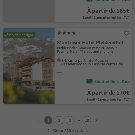
À partir de 185€
1 nuit / 1 appartement incl. TVA
Réservable en ligne
Montresor Hotel Pfeldererhof
Pfelders/Plan, Moos in Passeier/Moso in
Passiria, Meran/Merano and environs
7.1 km
à partir de Moos in
Passeier/Moso in Passiria centre de
Südtirol Guest Pass
À partir de 170€
1 nuit / 2 personnes incl. TVA
1
2
...
1
2
3
28
3
4
1 - 30 sur 816 résultats