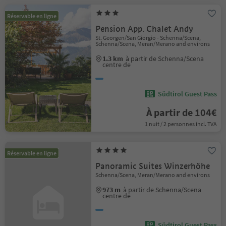
Réservable en ligne
Pension App. Chalet Andy
St. Georgen/San Giorgio - Schenna/Scena,
Schenna/Scena, Meran/Merano and environs
1.3 km
à partir de Schenna/Scena
centre de
Südtirol Guest Pass
À partir de 104€
1 nuit / 2 personnes incl. TVA
Réservable en ligne
Panoramic Suites Winzerhöhe
Schenna/Scena, Meran/Merano and environs
973 m
à partir de Schenna/Scena
centre de
Südtirol Guest Pass