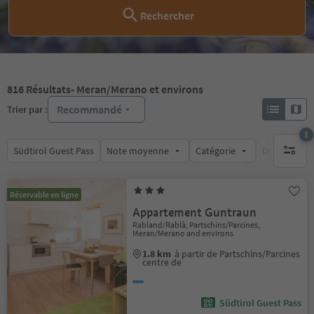
Rechercher
816
Résultats
- Meran/Merano et environs
Recommandé
Trier par :
1
Südtirol Guest Pass
Note moyenne
Catégorie
Options de l
1 filtre 
Réservable en ligne
Appartement Guntraun
Rabland/Rablà, Partschins/Parcines,
Meran/Merano and environs
1.8 km
à partir de Partschins/Parcines
centre de
Südtirol Guest Pass