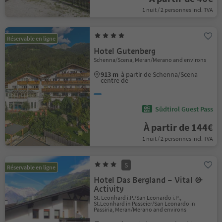
1 nuit / 2 personnes incl. TVA
Réservable en ligne
Hotel Gutenberg
Schenna/Scena, Meran/Merano and environs
913 m
à partir de Schenna/Scena
centre de
Südtirol Guest Pass
À partir de 144€
1 nuit / 2 personnes incl. TVA
S
Réservable en ligne
Hotel Das Bergland – Vital &
Activity
St. Leonhard i.P./San Leonardo i.P.,
St.Leonhard in Passeier/San Leonardo in
Passiria, Meran/Merano and environs