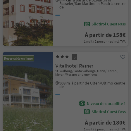
6.4 km
à partir de St.Martin in
Passeier/San Martino in Passiria centre
de
Südtirol Guest Pass
À partir de 158€
1 nuit / 2 personnes incl. TVA
S
Réservable en ligne
Vitalhotel Rainer
St. Walburg/Santa Valburga, Ulten/Ultimo,
Meran/Merano and environs
908 m
à partir de Ulten/Ultimo centre
de
Niveau de durabilité 1
Südtirol Guest Pass
À partir de 180€
1 nuit / 2 personnes incl. TVA