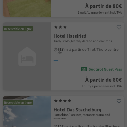
À partir de 80€
1 nuit / 1 appartement incl. TVA
Réservable en ligne
Hotel Haselried
Tirol/Tirolo, Meran/Merano and environs
617 m
à partir de Tirol/Tirolo centre
de
Südtirol Guest Pass
À partir de 60€
1 nuit / 2 personnes incl. TVA
Réservable en ligne
Hotel Das Stachelburg
Partschins/Parcines, Meran/Merano and
environs
125 m
à partir de Partschins/Parcines