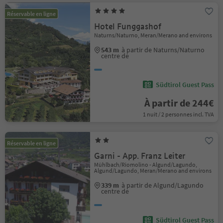
Réservable en ligne
Hotel Funggashof
Naturns/Naturno, Meran/Merano and environs
543 m
à partir de Naturns/Naturno
centre de
Südtirol Guest Pass
À partir de 244€
1 nuit / 2 personnes incl. TVA
Réservable en ligne
Garni - App. Franz Leiter
Mühlbach/Riomolino - Algund/Lagundo,
Algund/Lagundo, Meran/Merano and environs
339 m
à partir de Algund/Lagundo
centre de
Südtirol Guest Pass