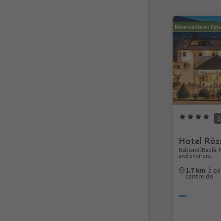
Réservable en lign
S
Hotel Rös
Rabland/Rablà, 
and environs
1.7 km
à pa
centre de