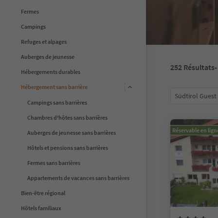
Fermes
Campings
Refuges et alpages
Auberges de jeunesse
252
Résultats
-
Hébergements durables
Hébergement sans barrière
Südtirol Guest
Campings sans barrières
Chambres d'hôtes sans barrières
Réservable en lign
Auberges de jeunesse sans barrières
Hôtels et pensions sans barrières
Fermes sans barrières
Appartements de vacances sans barrières
Bien-être régional
Hôtels familiaux