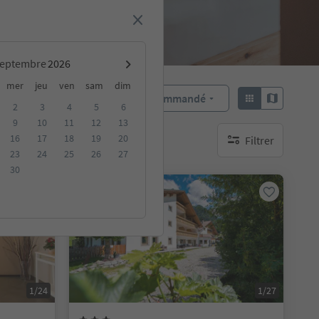
septembre
mer
jeu
ven
sam
dim
Recommandé
Trier par :
2
3
4
5
6
9
10
11
12
13
16
17
18
19
20
Filtrer
rgements durables
aucun filtre actif
23
24
25
26
27
30
Réservable en ligne
1/24
1/27