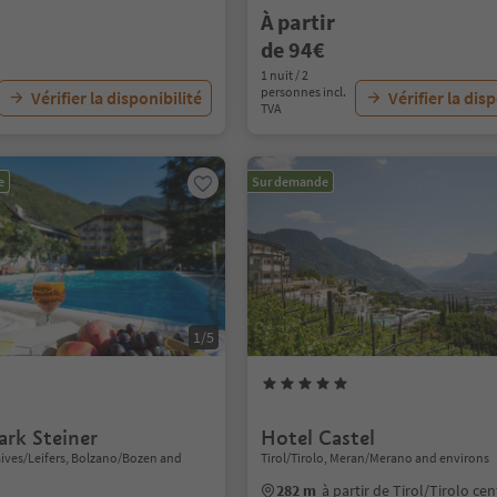
À partir
de 94€
1 nuit / 2
personnes incl.
Vérifier la disponibilité
Vérifier la dis
TVA
e
Sur demande
1/5
rk Steiner
Hotel Castel
Laives/Leifers, Bolzano/Bozen and
Tirol/Tirolo, Meran/Merano and environs
282 m
à partir de Tirol/Tirolo ce