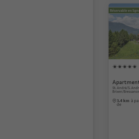
Réservable en lign
Apartment
St. Andrä/S. And
Brixen/Bressano
3.4 km
à pa
de