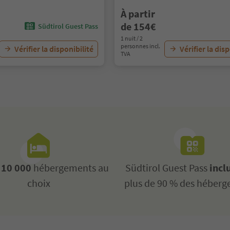
À partir
de 154€
Südtirol Guest Pass
1 nuit / 2
personnes incl.
Vérifier la disponibilité
Vérifier la dis
TVA
10 000
hébergements au
Südtirol Guest Pass
incl
choix
plus de 90 % des héber