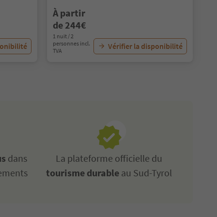
À partir
de 244€
1 nuit / 2
personnes incl.
ponibilité
Vérifier la disponibilité
TVA
us
dans
La plateforme officielle du
gements
tourisme durable
au Sud-Tyrol