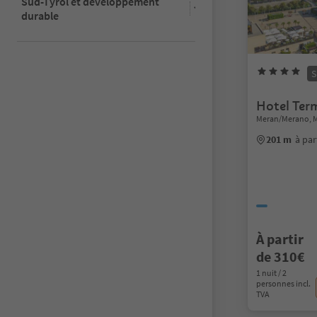
Sud-Tyrol et développement
durable
S
Hotel Ter
Meran/Merano, 
201 m
à par
À partir
de 310€
1 nuit / 2
personnes incl.
TVA