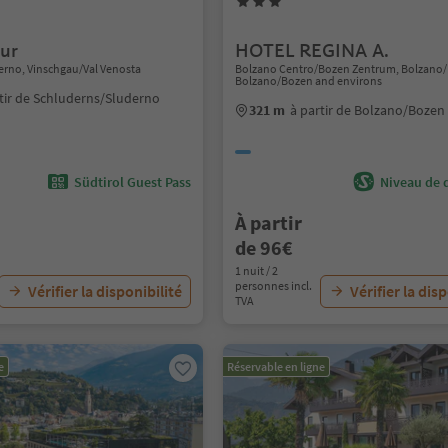
dur
HOTEL REGINA A.
erno, Vinschgau/Val Venosta
Bolzano Centro/Bozen Zentrum, Bolzano
Bolzano/Bozen and environs
tir de Schluderns/Sluderno
321 m
à partir de Bolzano/Bozen
Südtirol Guest Pass
Niveau de d
À partir
de 96€
1 nuit / 2
personnes incl.
Vérifier la disponibilité
Vérifier la dis
TVA
e
Réservable en ligne