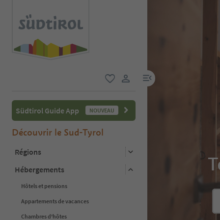
lien menu
favori
lien utilisateur
Südtirol Guide App
NOUVEAU
Découvrir le Sud-Tyrol
Régions
T
Hébergements
Hôtels et pensions
Appartements de vacances
Chambres d'hôtes