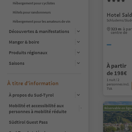
Hébergement pour cyclistes
Hôtels pour randonneurs
Hotel Sal
Schluderns/Slud
Hébergement pour les amateurs de vin
323 m
à par
Découvertes & manifestations
centre de
Manger & boire
Produits régionaux
Saisons
À partir
de 198€
1 nuit / 2
À titre d’information
personnes incl.
TVA
À propos du Sud-Tyrol
Mobilité et accessibilité aux
Réservable en lign
personnes à mobilité réduite
Südtirol Guest Pass