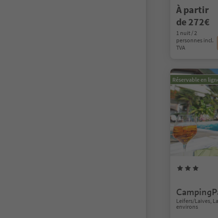
À partir
de 272€
1 nuit / 2
personnes incl.
TVA
Réservable en lign
CampingPa
Leifers/Laives, 
environs