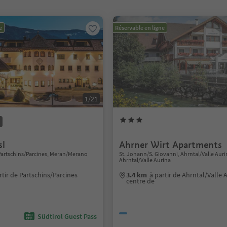
e
Réservable en ligne
1/21
sl
Ahrner Wirt Apartments
Partschins/Parcines, Meran/Merano
St. Johann/S. Giovanni, Ahrntal/Valle Auri
Ahrntal/Valle Aurina
rtir de Partschins/Parcines
3.4 km
à partir de Ahrntal/Valle 
centre de
Südtirol Guest Pass