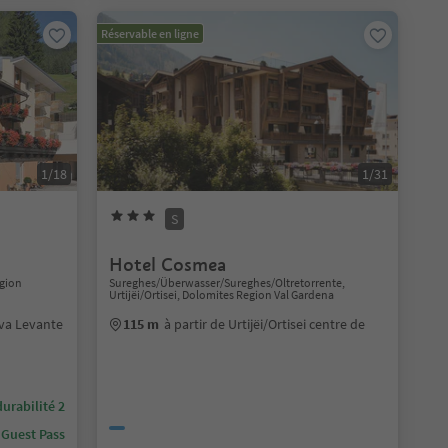
Réservable en ligne
1/18
1/31
S
Hotel Cosmea
gion
Sureghes/Überwasser/Sureghes/Oltretorrente,
Urtijëi/Ortisei, Dolomites Region Val Gardena
va Levante
115 m
à partir de Urtijëi/Ortisei centre de
urabilité 2
 Guest Pass