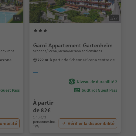
1/8
1/27
Garni Appartement Gartenheim
 environs
Schenna/Scena, Meran/Merano and environs
gazzone
222 m
à partir de Schenna/Scena centre de
Niveau de durabilité 2
 Guest Pass
Südtirol Guest Pass
À partir
de 82€
1 nuit / 2
personnes incl.
ponibilité
Vérifier la disponibilité
TVA