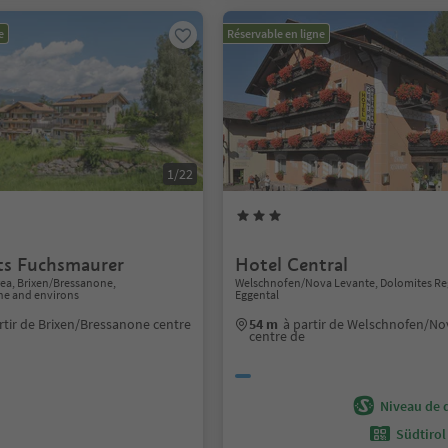
e
Réservable en ligne
1/22
s Fuchsmaurer
Hotel Central
rea, Brixen/Bressanone,
Welschnofen/Nova Levante, Dolomites Re
ne and environs
Eggental
rtir de Brixen/Bressanone centre
54 m
à partir de Welschnofen/No
centre de
Niveau de d
Südtirol