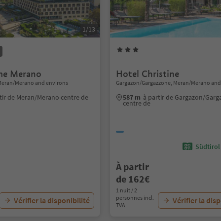
1/13
me Merano
Hotel Christine
Meran/Merano and environs
Gargazon/Gargazzone, Meran/Merano and
tir de Meran/Merano centre de
587 m
à partir de Gargazon/Gar
centre de
Südtirol
À partir
de 162€
1 nuit / 2
personnes incl.
Vérifier la disponibilité
Vérifier la dis
TVA