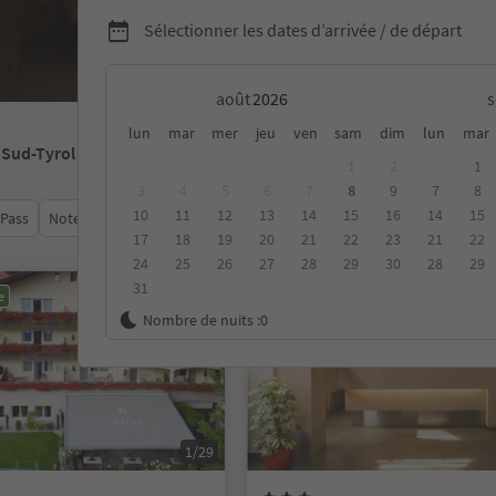
Sélectionner les dates d’arrivée / de départ
août
lun
mar
mer
jeu
ven
sam
dim
lun
mar
 Sud-Tyrol
1
2
1
3
4
5
6
7
8
9
7
8
10
11
12
13
14
15
16
14
15
 Pass
Note moyenne
Catégorie
Options de la carte
Hébe
17
18
19
20
21
22
23
21
22
24
25
26
27
28
29
30
28
29
31
e
Réservable en ligne
Nombre de nuits :
0
1/29