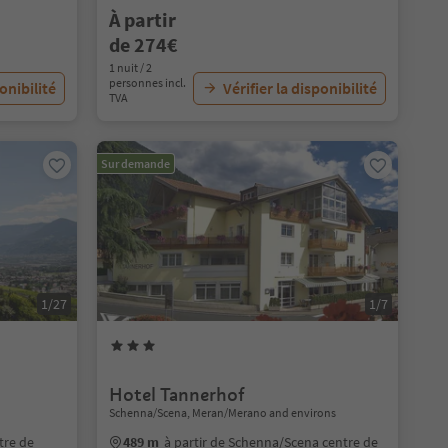
À partir
de 274€
1 nuit / 2
personnes incl.
ponibilité
Vérifier la disponibilité
TVA
Sur demande
1/27
1/7
Hotel Tannerhof
Schenna/Scena, Meran/Merano and environs
ntre de
489 m
à partir de Schenna/Scena centre de