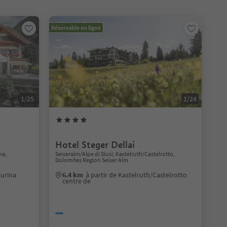
Réservable en ligne
1/25
1/24
Hotel Steger Dellai
na,
Seiseralm/Alpe di Siusi, Kastelruth/Castelrotto,
Dolomites Region Seiser Alm
Aurina
6.4 km
à partir de Kastelruth/Castelrotto
centre de