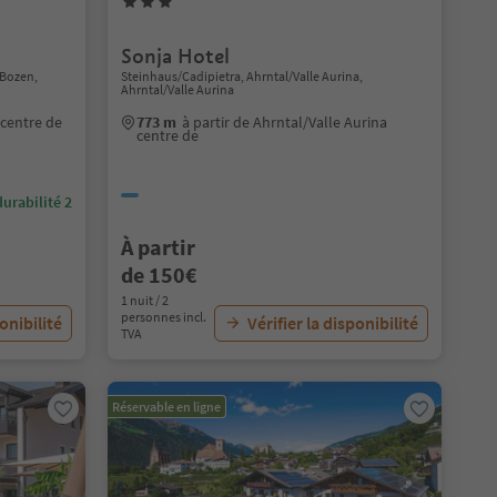
Sonja Hotel
/Bozen,
Steinhaus/Cadipietra, Ahrntal/Valle Aurina,
Ahrntal/Valle Aurina
 centre de
773 m
à partir de Ahrntal/Valle Aurina
centre de
urabilité 2
À partir
de 150€
1 nuit / 2
personnes incl.
ponibilité
Vérifier la disponibilité
TVA
Réservable en ligne