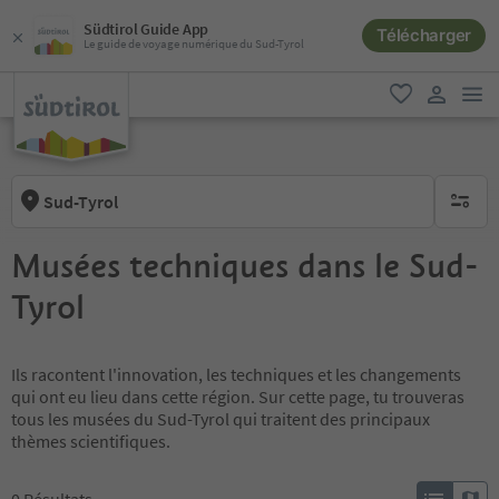
Südtirol Guide App
Télécharger
Le guide de voyage numérique du Sud-Tyrol
lie
favori
lien util
Sud-Tyrol
aucun fi
Musées techniques dans le Sud-
Tyrol
Ils racontent l'innovation, les techniques et les changements
qui ont eu lieu dans cette région. Sur cette page, tu trouveras
tous les musées du Sud-Tyrol qui traitent des principaux
thèmes scientifiques.