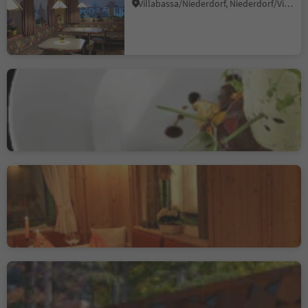
Villabassa/Niederdorf, Niederdorf/Villabassa, Dolomites Region 3 Zinnen
Hotel Zum See
Altavalle/Hintermartell, Martell/Martello, Vinschgau/Val Venosta
Restaurant Grüner
Certosa/Karthaus, Schnals/Senales, Vinschgau/Val Venosta
Brix 0.1 Foodparc Brixen
Bressanone città/Brixen Stadt, Brixen/Bressanone, Brixen/Bressanone and environs