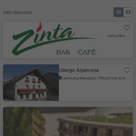
1462
Résultats
Bar Cafè Zinta
S. Giorgio/St. Georgen - Brunico/Bruneck, Bruneck/Brunico, Dolomites Region Kronplatz/Plan de Corones
Albergo Alpenrose
Caminata/Kematen, Pfitsch/Val di Vizze, Sterzing/Vipiteno and environs
Ganis Resort - Restaurant
Nova Ponente Centro/Deutschnofen Dorf, Deutschnofen/Nova Ponente, Dolomites Region Eggental
Niveau de durabilité 2