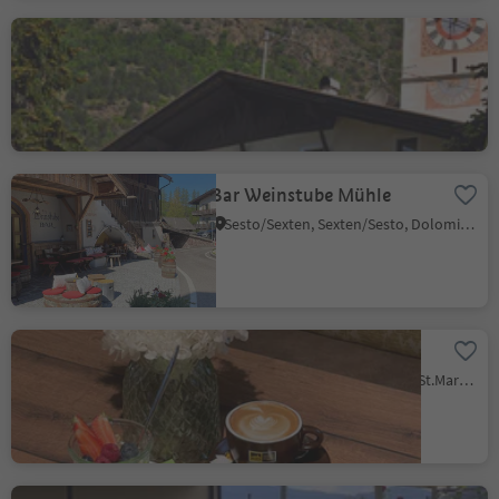
Pizzeria Sonne
Ciardes/Tschars, Kastelbell-Tschars/Castelbello-Ciardes, Vinschgau/Val Venosta
Bar Weinstube Mühle
Sesto/Sexten, Sexten/Sesto, Dolomites Region 3 Zinnen
Psairer Beck's Platzl
San Martino i.P./St. Martin i.P., St.Martin in Passeier/San Martino in Passiria, Meran/Merano and environs