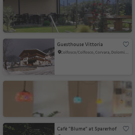
Pomaria's Farm Café and
Shop
St. Josef am See/S. Giuseppe al Lago, Kaltern an der Weinstraße/Caldaro sulla Strada del Vino, Alto Adige Wine Road
Guesthouse Vittoria
Colfosco/Colfosco, Corvara, Dolomites Region Alta Badia
Grillage
Bressanone città/Brixen Stadt, Brixen/Bressanone, Brixen/Bressanone and environs
Cafè "Blume" at Sparerhof