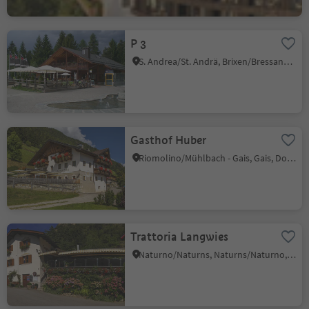
P 3
S. Andrea/St. Andrä, Brixen/Bressanone, Brixen/Bressanone and environs
Gasthof Huber
Riomolino/Mühlbach - Gais, Gais, Dolomites Region Kronplatz/Plan de Corones
Trattoria Langwies
Naturno/Naturns, Naturns/Naturno, Meran/Merano and environs