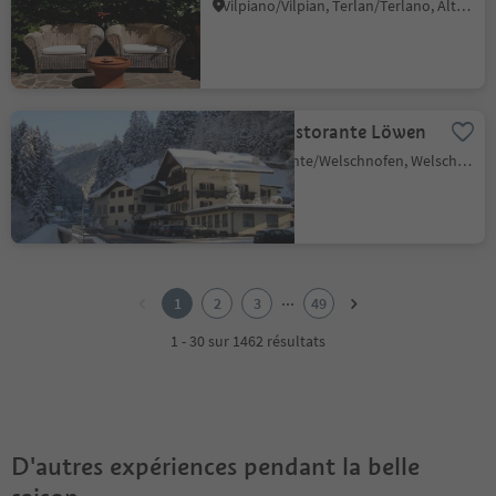
Vilpiano/Vilpian, Terlan/Terlano, Alto Adige Wine Road
Albergo Ristorante Löwen
Nova Levante/Welschnofen, Welschnofen/Nova Levante, Dolomites Region Eggental
1
2
...
1
2
3
49
3
4
1 - 30 sur 1462 résultats
5
6
7
8
9
D'autres expériences pendant la belle
10
11