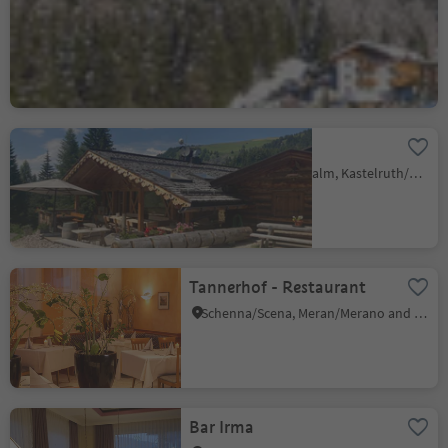
Good Life Hotel Zirm
Obereggen/Obereggen, Deutschnofen/Nova Ponente, Dolomites Region Eggental
Olmstodl
Alpe di Siusi/Seiseralm, Kastelruth/Castelrotto, Dolomites Region Seiser Alm
Tannerhof - Restaurant
Schenna/Scena, Meran/Merano and environs
Bar Irma