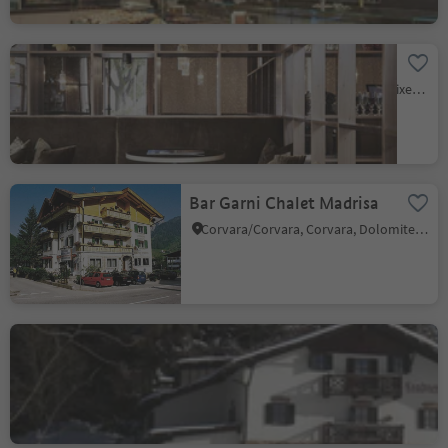
Hotel Jarolim
Bressanone città/Brixen Stadt, Brixen/Bressanone, Brixen/Bressanone and environs
Bar Garni Chalet Madrisa
Corvara/Corvara, Corvara, Dolomites Region Alta Badia
Leadner Alm Alpine hut
Verano/Vöran, Vöran/Verano, Meran/Merano and environs