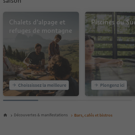
saison
12
13
14
Chalets d'alpage et
Piscines du Su
15
16
refuges de montagne
17
18
19
20
21
22
23
24
25
Choississez la meilleure
Plongenz ici
26
27
28
29
30
Découvertes & manifestations
Bars, cafés et bistros
31
32
33