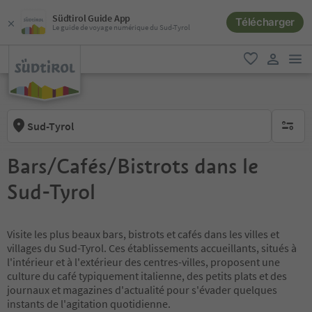
Südtirol Guide App
Télécharger
Le guide de voyage numérique du Sud-Tyrol
lie
favori
lien util
Sud-Tyrol
aucun fi
Bars/Cafés/Bistrots dans le
Sud-Tyrol
Visite les plus beaux bars, bistrots et cafés dans les villes et
villages du Sud-Tyrol. Ces établissements accueillants, situés à
l'intérieur et à l'extérieur des centres-villes, proposent une
culture du café typiquement italienne, des petits plats et des
journaux et magazines d'actualité pour s'évader quelques
instants de l'agitation quotidienne.