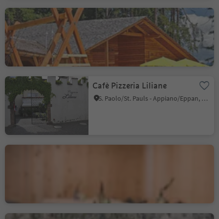
Ütia Al Cir
Piccolino/Pikolein, San Martin /San Martino, Dolomites Region Kronplatz/Plan de Corones
Cafè Pizzeria Liliane
S. Paolo/St. Pauls - Appiano/Eppan, Eppan an der Weinstaße/Appiano sulla Strada del Vino, Alto Adige Wine Road
Aktiv & Familienhotel
Adlernest
Unser Frau/Madonna, Schnals/Senales, Vinschgau/Val Venosta