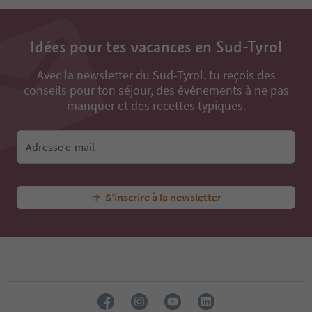
34
35
36
Idées pour tes vacances en Sud-Tyrol
37
38
Avec la newsletter du Sud-Tyrol, tu reçois des
39
conseils pour ton séjour, des événements à ne pas
40
41
manquer et des recettes typiques.
42
43
44
Adresse e-mail
45
46
47
S’inscrire à la newsletter
48
49