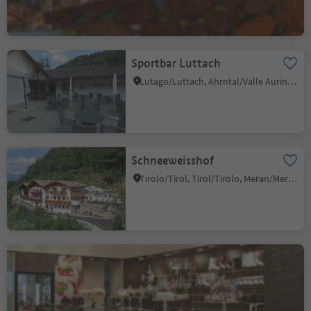
Sportbar Luttach
Lutago/Luttach, Ahrntal/Valle Aurina, Ahrntal/Valle Aurina
Schneeweisshof
Tirolo/Tirol, Tirol/Tirolo, Meran/Merano and environs
Pastry Shop Pöhl
Merano/Meran, Meran/Merano, Meran/Merano and environs