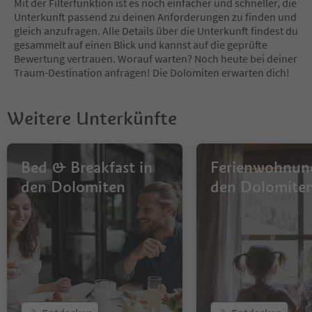
Mit der Filterfunktion ist es noch einfacher und schneller, die
7
Unterkunft passend zu deinen Anforderungen zu finden und
8
gleich anzufragen. Alle Details über die Unterkunft findest du
9
gesammelt auf einen Blick und kannst auf die geprüfte
10
Bewertung vertrauen. Worauf warten? Noch heute bei deiner
11
Traum-Destination anfragen! Die Dolomiten erwarten dich!
12
13
14
Weitere Unterkünfte
15
16
17
18
Bed & Breakfast in
Ferienwohnun
19
den Dolomiten
den Dolomite
20
21
22
23
24
25
26
27
28