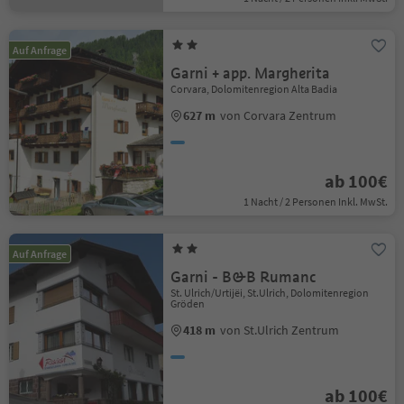
Auf Anfrage
Garni + app. Margherita
Corvara, Dolomitenregion Alta Badia
627 m
von Corvara Zentrum
ab 100€
1 Nacht / 2 Personen Inkl. MwSt.
Auf Anfrage
Garni - B&B Rumanc
St. Ulrich/Urtijëi, St.Ulrich, Dolomitenregion
Gröden
418 m
von St.Ulrich Zentrum
ab 100€