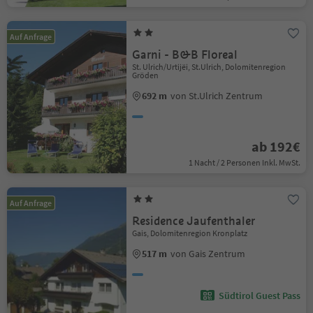
Auf Anfrage
Garni - B&B Floreal
St. Ulrich/Urtijëi, St.Ulrich, Dolomitenregion
Gröden
692 m
von St.Ulrich Zentrum
ab 192€
1 Nacht / 2 Personen Inkl. MwSt.
Auf Anfrage
Residence Jaufenthaler
Gais, Dolomitenregion Kronplatz
517 m
von Gais Zentrum
Südtirol Guest Pass