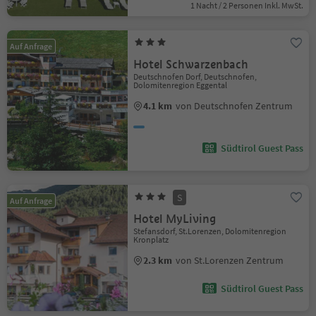
1 Nacht / 2 Personen Inkl. MwSt.
Auf Anfrage
Hotel Schwarzenbach
Deutschnofen Dorf, Deutschnofen,
Dolomitenregion Eggental
4.1 km
von Deutschnofen Zentrum
Südtirol Guest Pass
S
Auf Anfrage
Hotel MyLiving
Stefansdorf, St.Lorenzen, Dolomitenregion
Kronplatz
2.3 km
von St.Lorenzen Zentrum
Südtirol Guest Pass