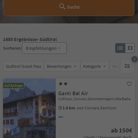
Suche
1485
Ergebnisse
- Südtirol
Empfehlungen
Sortieren:
1
Südtirol Guest Pass
Bewertungen
Kategorie
Verpflegungsa
1 aktive
Auf Anfrage
Garni Bel Air
Colfosco, Corvara, Dolomitenregion Alta Badia
1.8 km
von Corvara Zentrum
ab 150€
1 Nacht / 2 Personen Inkl. MwSt.