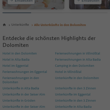
Entdecken
Entdecken
29
30
31
32
33
Unterkünfte
Alle Unterkünfte in den Dolomiten
34
35
36
Entdecke die schönsten Highlights der
37
Dolomiten
38
39
Hotel in den Dolomiten
Ferienwohnungen in Villnößtal
40
Hotel in Alta Badia
Ferienwohnungen in Alta Badia
41
Hotel im Eggental
Camping in den Dolomiten
42
43
Ferienwohnungen im Eggental
Hotel in Villnößtal
44
Ferienwohnungen in den
Unterkünfte in den Dolomiten
45
Dolomiten
46
Unterkünfte in Alta Badia
Unterkünfte in den 3 Zinnen
47
Unterkünfte in der Seiser Alm
Unterkünfte im Eggental
48
49
Unterkünfte in Gröden
Unterkünfte in den 3 Zinnen
50
Unterkünfte in der Seiser Alm
Unterkünfte in Alta Badia