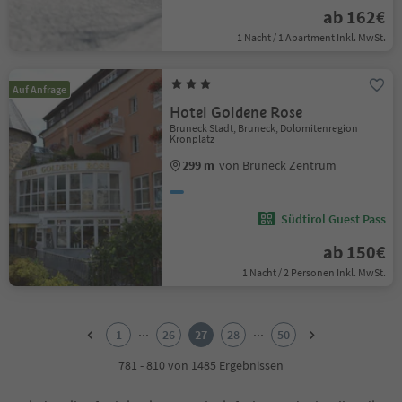
ab 162€
1 Nacht / 1 Apartment Inkl. MwSt.
Auf Anfrage
Hotel Goldene Rose
Bruneck Stadt, Bruneck, Dolomitenregion
Kronplatz
299 m
von Bruneck Zentrum
Südtirol Guest Pass
ab 150€
1 Nacht / 2 Personen Inkl. MwSt.
1
2
...
...
1
26
27
28
50
3
4
781 - 810 von 1485 Ergebnissen
5
6