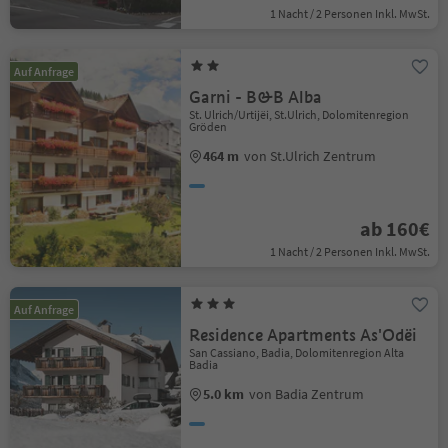
1 Nacht / 2 Personen Inkl. MwSt.
Auf Anfrage
Garni - B&B Alba
St. Ulrich/Urtijëi, St.Ulrich, Dolomitenregion
Gröden
464 m
von St.Ulrich Zentrum
ab 160€
1 Nacht / 2 Personen Inkl. MwSt.
Auf Anfrage
Residence Apartments As'Odëi
San Cassiano, Badia, Dolomitenregion Alta
Badia
5.0 km
von Badia Zentrum