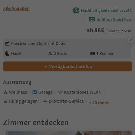
Alle Angaben
Nachhaltigkeitslabel Level 1
Südtirol Guest Pass
ab
88
€
/ 1 Nacht / 2 Gäste
Buchungsdetails bearbeiten
Check-in- und Check-out-Daten
Nacht
2
Gäste
1
Zimmer
Verfügbarkeit prüfen
Ausstattung
Wellness
Garage
Kostenloses WLAN
Ruhig gelegen
Brötchen-Service
+ 20 mehr
Zimmer entdecken