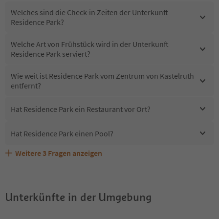
Welches sind die Check-in Zeiten der Unterkunft
Residence Park?
Welche Art von Frühstück wird in der Unterkunft
Residence Park serviert?
Wie weit ist Residence Park vom Zentrum von Kastelruth
entfernt?
Hat Residence Park ein Restaurant vor Ort?
Hat Residence Park einen Pool?
Weitere
3
Fragen anzeigen
Sind Haustiere in der Unterkunft Residence Park
Erhalten die Gäste von Residence Park einen Südtirol
Welche Services bietet Residence Park?
erlaubt?
Guestpass?
Unterkünfte in der Umgebung