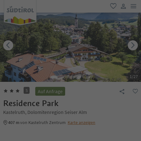
men
favorit
user lin
1
/
27
S
Auf Anfrage
Residence Park
Kastelruth, Dolomitenregion Seiser Alm
407 m
von Kastelruth Zentrum
Karte anzeigen