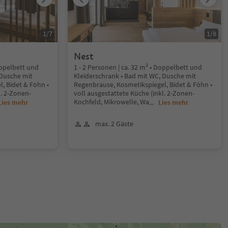
1
/
7
1
/
8
Nest
oppelbett und
1 - 2 Personen | ca. 32 m² • Doppelbett und
 Dusche mit
Kleiderschrank • Bad mit WC, Dusche mit
, Bidet & Föhn •
Regenbrause, Kosmetikspiegel, Bidet & Föhn •
l. 2-Zonen-
voll ausgestattete Küche (inkl. 2-Zonen-
Kochfeld, Mikrowelle, Wa
Lies mehr
...
Lies mehr
max. 2 Gäste