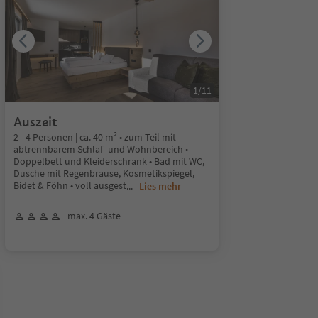
1
/
11
Auszeit
2 - 4 Personen | ca. 40 m² • zum Teil mit
abtrennbarem Schlaf- und Wohnbereich •
Doppelbett und Kleiderschrank • Bad mit WC,
Dusche mit Regenbrause, Kosmetikspiegel,
Bidet & Föhn • voll ausgest
...
Lies mehr
max. 4 Gäste