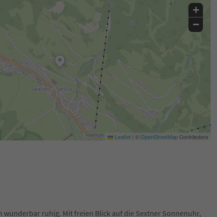
+
−
Leaflet
|
©
OpenStreetMap
Contributors
h wunderbar ruhig. Mit freien Blick auf die Sextner Sonnenuhr,