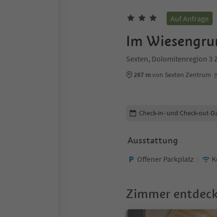
Auf Anfrage
Im Wiesengru
Sexten, Dolomitenregion 3 
287 m
von Sexten Zentrum
Buchungsdetails bearbeiten
Check-in- und Check-out-D
Ausstattung
Offener Parkplatz
K
Zimmer entdec