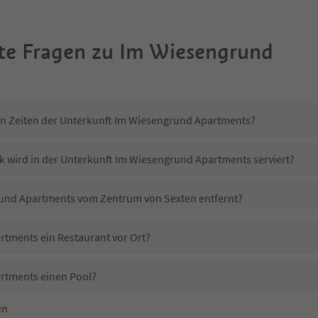
te Fragen zu
Im Wiesengrund
in Zeiten der Unterkunft Im Wiesengrund Apartments?
k wird in der Unterkunft Im Wiesengrund Apartments serviert?
rund Apartments vom Zentrum von Sexten entfernt?
tments ein Restaurant vor Ort?
rtments einen Pool?
en
nterkunft Im Wiesengrund Apartments erlaubt?
 Im Wiesengrund Apartments?
Erhalten die Gäste von Im Wiesengrund Apartments einen Südtirol Guestpass?