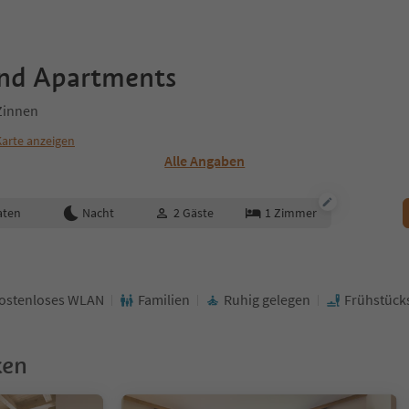
nd Apartments
Zinnen
Karte anzeigen
Alle Angaben
aten
Nacht
2
Gäste
1
Zimmer
ostenloses WLAN
Familien
Ruhig gelegen
Frühstück
ken