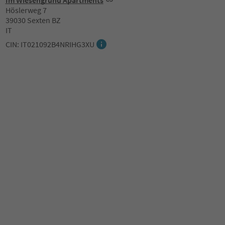
Im Wiesengrund Apartments
Höslerweg 7
39030 Sexten BZ
IT
CIN: IT021092B4NRIHG3XU