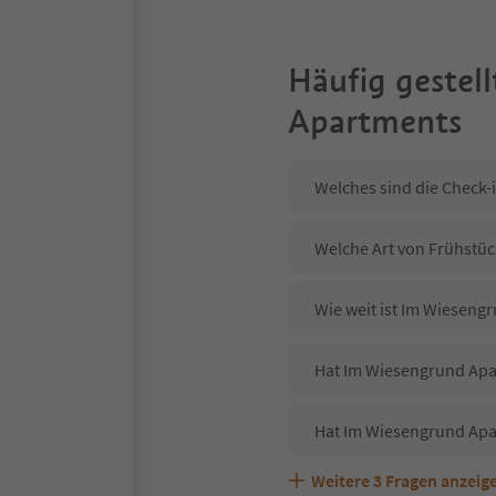
Häufig gestell
Apartments
Welches sind die Check-
Welche Art von Frühstüc
Wie weit ist Im Wieseng
Hat Im Wiesengrund Apar
Hat Im Wiesengrund Apa
Weitere
3
Fragen anzeig
Sind Haustiere in der U
Welche Services bietet