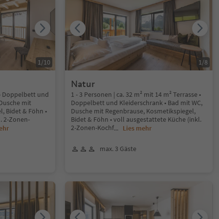
1
/
10
1
/
8
Natur
² • Doppelbett und
1 - 3 Personen | ca. 32 m² mit 14 m² Terrasse •
 Dusche mit
Doppelbett und Kleiderschrank • Bad mit WC,
, Bidet & Föhn •
Dusche mit Regenbrause, Kosmetikspiegel,
l. 2-Zonen-
Bidet & Föhn • voll ausgestattete Küche (inkl.
2-Zonen-Kochf
ehr
...
Lies mehr
max. 3 Gäste