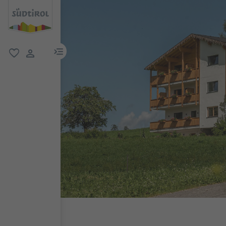
menu link
favorit
user link