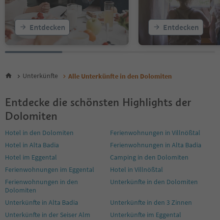
26
27
28
Entdecken
Entdecken
29
30
31
32
33
Unterkünfte
Alle Unterkünfte in den Dolomiten
34
35
36
Entdecke die schönsten Highlights der
37
Dolomiten
38
39
Hotel in den Dolomiten
Ferienwohnungen in Villnößtal
40
Hotel in Alta Badia
Ferienwohnungen in Alta Badia
41
Hotel im Eggental
Camping in den Dolomiten
42
43
Ferienwohnungen im Eggental
Hotel in Villnößtal
44
Ferienwohnungen in den
Unterkünfte in den Dolomiten
45
Dolomiten
46
Unterkünfte in Alta Badia
Unterkünfte in den 3 Zinnen
47
Unterkünfte in der Seiser Alm
Unterkünfte im Eggental
48