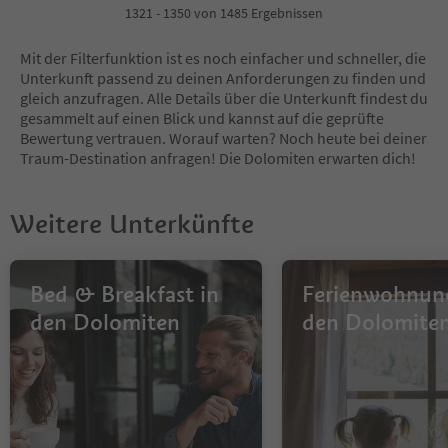
4
1321 - 1350 von 1485 Ergebnissen
5
6
Mit der Filterfunktion ist es noch einfacher und schneller, die
7
Unterkunft passend zu deinen Anforderungen zu finden und
8
gleich anzufragen. Alle Details über die Unterkunft findest du
9
gesammelt auf einen Blick und kannst auf die geprüfte
10
Bewertung vertrauen. Worauf warten? Noch heute bei deiner
11
Traum-Destination anfragen! Die Dolomiten erwarten dich!
12
13
14
Weitere Unterkünfte
15
16
17
18
Bed & Breakfast in
Ferienwohnun
19
den Dolomiten
den Dolomite
20
21
22
23
24
25