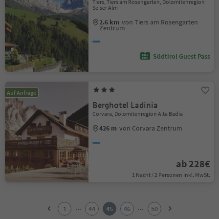
Tiers, Tiers am Rosengarten, Dolomitenregion
Seiser Alm
2.6 km
von Tiers am Rosengarten
Zentrum
Südtirol Guest Pass
Auf Anfrage
Berghotel Ladinia
Corvara, Dolomitenregion Alta Badia
426 m
von Corvara Zentrum
ab 228€
1 Nacht / 2 Personen Inkl. MwSt.
1
2
...
...
1
44
45
46
50
3