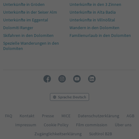
49
Unterkünfte in Gröden
Unterkünfte in den 3 Zinnen
50
Unterkünfte in der Seiser Alm
Unterkünfte in Alta Badia
Unterkünfte im Eggental
Unterkünfte in Villnößtal
Dolomiti Ranger
Wandern in den Dolomiten
Skifahren in den Dolomiten
Familienurlaub in den Dolomiten
Spezielle Wanderungen in den
Dolomiten
Sprache: Deutsch
FAQ
Kontakt
Presse
MICE
Datenschutzerklärung
AGB
Impressum
Cookie Policy
Film commission
Über uns
Zugänglichkeitserklärung
Südtirol B2B