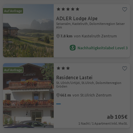
Auf Anfrage
ADLER Lodge Alpe
Seiseralm, Kastelruth, Dolomitenregion Seiser
Alm
7.8 km
von Kastelruth Zentrum
Nachhaltigkeitslabel Level 3
Auf Anfrage
Residence Lastei
St. Ulrich/Urtijëi, St.Ulrich, Dolomitenregion
Gröden
661 m
von St.Ulrich Zentrum
ab 105€
1 Nacht / 1 Apartment Inkl. MwSt.