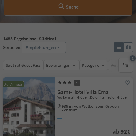
Suche
1485
Ergebnisse
- Südtirol
Empfehlungen
Sortieren:
1
Südtirol Guest Pass
Bewertungen
Kategorie
Verpflegungsa
1 aktive
S
Auf Anfrage
Garni-Hotel Villa Erna
Wolkenstein Gröden, Dolomitenregion Gröden
936 m
von Wolkenstein Gröden
Zentrum
ab 92€