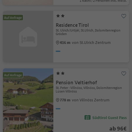
1 Nacht / 2 Personen Inkl. MwSt.
Auf Anfrage
Residence Tirol
St. Ulrich/Urtijëi, St.Ulrich, Dolomitenregion
Gröden
416 m
von St.Ulrich Zentrum
Auf Anfrage
Pension Veltierhof
St. Peter - Villnöss, Villnöss, Dolomitenregion
Lüsen Villnöss
778 m
von Villnöss Zentrum
Südtirol Guest Pass
ab 96€