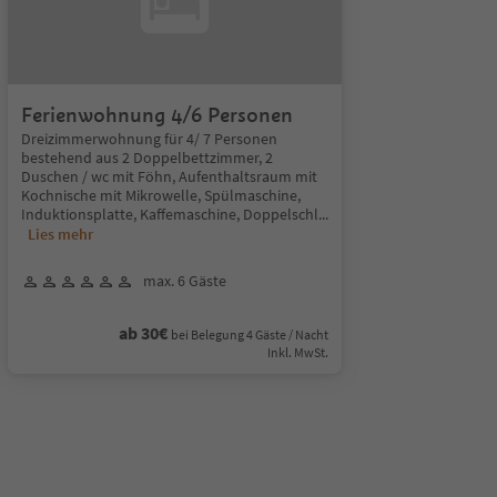
Ferienwohnung 4/6 Personen
Dreizimmerwohnung für 4/ 7 Personen
bestehend aus 2 Doppelbettzimmer, 2
Duschen / wc mit Föhn, Aufenthaltsraum mit
Kochnische mit Mikrowelle, Spülmaschine,
Induktionsplatte, Kaffemaschine, Doppelschl
...
Lies mehr
max. 6 Gäste
ab 30€
bei Belegung 4 Gäste / Nacht
Inkl. MwSt.