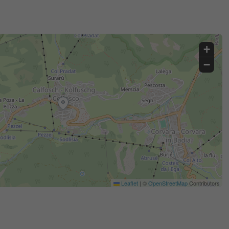
+
−
Leaflet
|
©
OpenStreetMap
Contributors