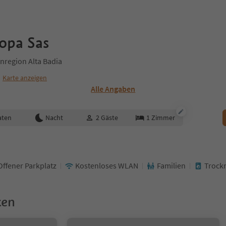
opa Sas
nregion Alta Badia
Karte anzeigen
Alle Angaben
aten
Nacht
2
Gäste
1
Zimmer
Offener Parkplatz
Kostenloses WLAN
Familien
Trock
ken