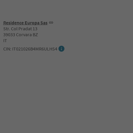
Residence Europa Sas
Str. Col Pradat 13
39033 Corvara BZ
IT
CIN: IT021026B4MR6ULHS4