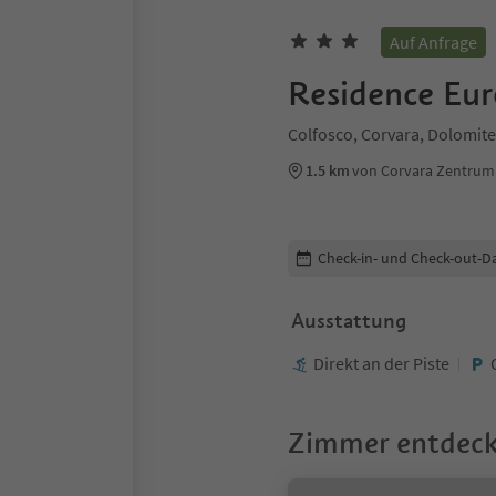
Auf Anfrage
Residence Eur
Colfosco, Corvara, Dolomite
1.5 km
von Corvara Zentrum
Buchungsdetails bearbeiten
Check-in- und Check-out-D
Ausstattung
Direkt an der Piste
Zimmer entdec