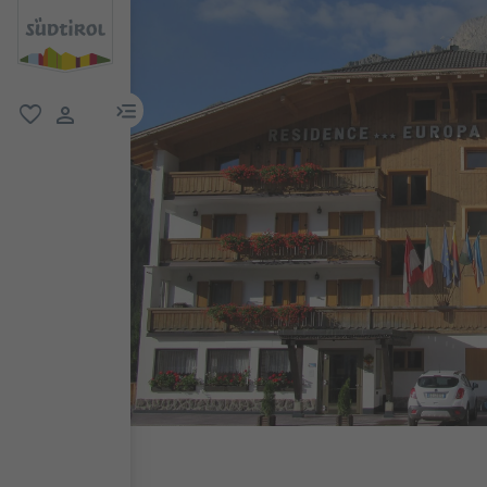
menu link
favorit
user link