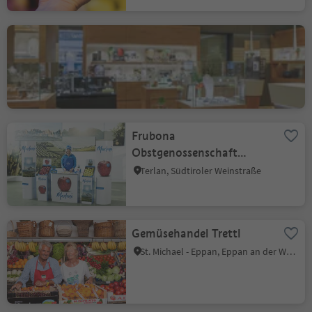
Bertignoll Uhren- und
Schmuckfachgeschäft
Neumarkt, Südtiroler Weinstraße
Frubona
Obstgenossenschaft
Terlan
Terlan, Südtiroler Weinstraße
Gemüsehandel Trettl
St. Michael - Eppan, Eppan an der Weinstraße, Südtiroler Weinstraße