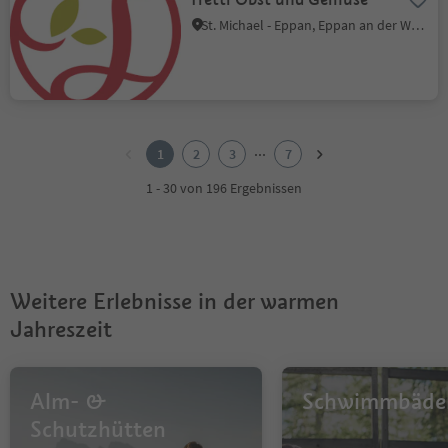
St. Michael - Eppan, Eppan an der Weinstraße, Südtiroler Weinstraße
1
2
...
1
2
3
7
3
4
1 - 30 von 196 Ergebnissen
5
6
7
Weitere Erlebnisse in der warmen
Jahreszeit
Alm- &
Schwimmbäde
Schutzhütten