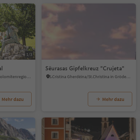
1/3
al
Sëurasas Gipfelkreuz "Crujeta"
St. Ulrich/Urtijëi, St.Ulrich, Dolomitenregion Gröden
S.Cristina Gherdëina/St.Christina in Gröden, St.Christina in Gröden, Dolomitenregion Gröden
Mehr dazu
Mehr dazu