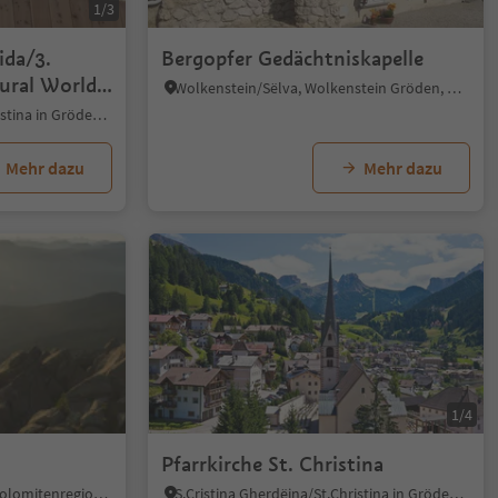
1/3
ida/3.
Bergopfer Gedächtniskapelle
tural World
Wolkenstein/Sëlva, Wolkenstein Gröden, Dolomitenregion Gröden
S.Cristina Gherdëina/St.Christina in Gröden, St.Christina in Gröden, Dolomitenregion Gröden
Mehr dazu
Mehr dazu
1/6
1/4
Pfarrkirche St. Christina
St. Peter - Lajen, St.Ulrich, Dolomitenregion Gröden
S.Cristina Gherdëina/St.Christina in Gröden, St.Christina in Gröden, Dolomitenregion Gröden