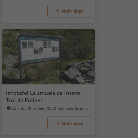
Mehr dazu
1/7
1/3
Infotafel La smueia da Insom -
Troi de Frëines
S.Cristina Gherdëina/St.Christina in Gröden, St.Christina in Gröden, Dolomitenregion Gröden
Mehr dazu