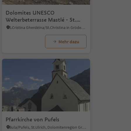
Dolomites UNESCO
Welterbeterrasse Mastlé - St.
Christina Gröden
S.Cristina Gherdëina/St.Christina in Gröden, St.Christina in Gröden, Dolomitenregion Gröden
Mehr dazu
Pfarrkirche von Pufels
Bula/Pufels, St.Ulrich, Dolomitenregion Gröden