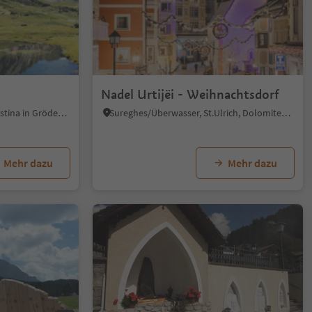
1/6
Nadel Urtijëi - Weihnachtsdorf
S.Cristina Gherdëina/St.Christina in Gröden, St.Christina in Gröden, Dolomitenregion Gröden
Sureghes/Überwasser, St.Ulrich, Dolomitenregion Gröden
Mehr dazu
Mehr dazu