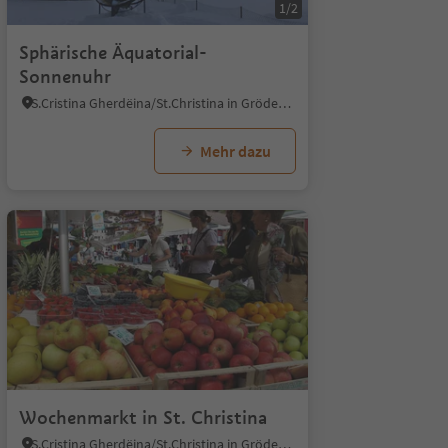
1/2
Sphärische Äquatorial-
Sonnenuhr
S.Cristina Gherdëina/St.Christina in Gröden, St.Christina in Gröden, Dolomitenregion Gröden
Mehr dazu
Wochenmarkt in St. Christina
S.Cristina Gherdëina/St.Christina in Gröden, St.Christina in Gröden, Dolomitenregion Gröden