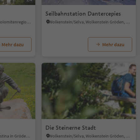
Seilbahnstation Dantercepies
St. Ulrich/Urtijëi, St.Ulrich, Dolomitenregion Gröden
Wolkenstein/Sëlva, Wolkenstein Gröden, Dolomitenregion Gröden
Mehr dazu
Mehr dazu
Die Steinerne Stadt
S.Cristina Gherdëina/St.Christina in Gröden, St.Christina in Gröden, Dolomitenregion Gröden
Wolkenstein/Sëlva, Wolkenstein Gröden, Dolomitenregion Gröden