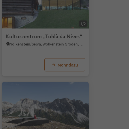
1/2
1/9
Kulturzentrum „Tublà da Nives“
Wolkenstein/Sëlva, Wolkenstein Gröden, Dolomitenregion Gröden
Mehr dazu