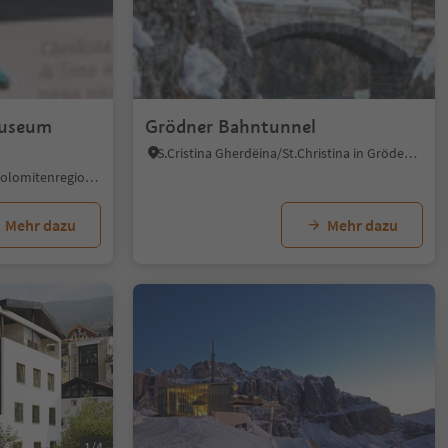
Museum
Grödner Bahntunnel
S.Cristina Gherdëina/St.Christina in Gröden, St.Christina in Gröden, Dolomitenregion Gröden
St. Ulrich/Urtijëi, St.Ulrich, Dolomitenregion Gröden
Mehr dazu
Mehr dazu
1/4