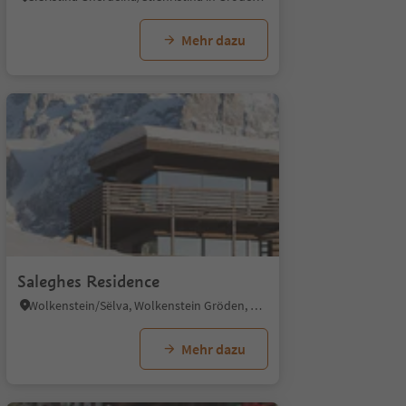
Mehr dazu
Saleghes Residence
Wolkenstein/Sëlva, Wolkenstein Gröden, Dolomitenregion Gröden
Mehr dazu