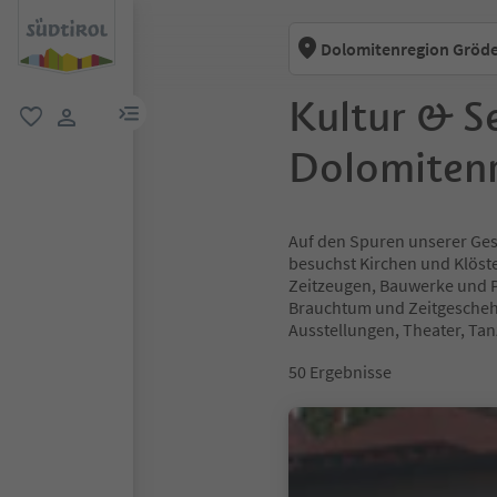
Dolomitenregion Gröd
Kultur & S
menu link
favorit
user link
Dolomiten
Auf den Spuren unserer Gesc
besuchst Kirchen und Klöst
Zeitzeugen, Bauwerke und Pl
Brauchtum und Zeitgeschehe
Ausstellungen, Theater, Ta
50
Ergebnisse