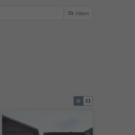
Filtern
keine aktiven Filte