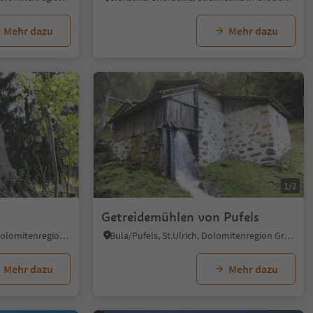
Mehr dazu
Mehr dazu
1/2
Getreidemühlen von Pufels
St. Ulrich/Urtijëi, St.Ulrich, Dolomitenregion Gröden
Bula/Pufels, St.Ulrich, Dolomitenregion Gröden
Mehr dazu
Mehr dazu