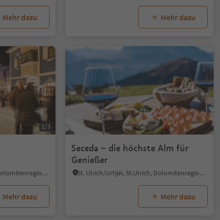
Mehr dazu
Mehr dazu
1/3
Seceda – die höchste Alm für
Genießer
St. Ulrich/Urtijëi, St.Ulrich, Dolomitenregion Gröden
St. Ulrich/Urtijëi, St.Ulrich, Dolomitenregion Gröden
Mehr dazu
Mehr dazu