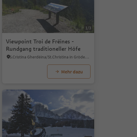
1/5
1/3
Viewpoint Troi de Frëines -
Rundgang traditioneller Höfe
S.Cristina Gherdëina/St.Christina in Gröden, St.Christina in Gröden, Dolomitenregion Gröden
Mehr dazu