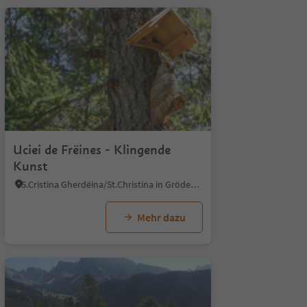
1/9
1
Uciei de Frëines - Klingende
Kunst
S.Cristina Gherdëina/St.Christina in Gröden, St.Christina in Gröden, Dolomitenregion Gröden
Mehr dazu