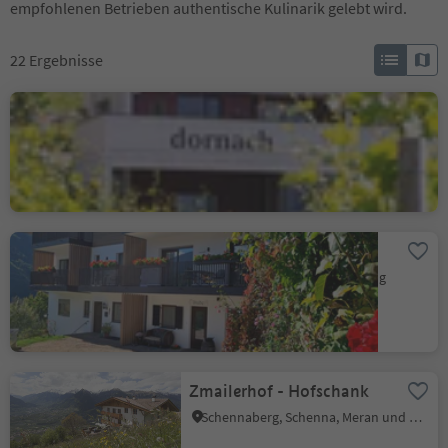
empfohlenen Betrieben authentische Kulinarik gelebt wird.
22
Ergebnisse
Bio Buschenschank
Dornach
Salurn, Südtiroler Weinstraße
Gostnerhof
Barbian, Brixen und Umgebung
Zmailerhof - Hofschank
Schennaberg, Schenna, Meran und Umgebung