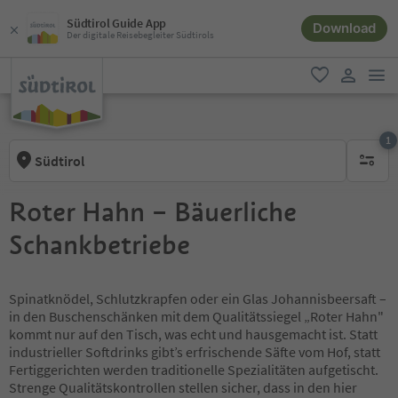
Südtirol Guide App
Download
Der digitale Reisebegleiter Südtirols
men
favorit
user lin
1
Südtirol
1 aktive
Roter Hahn – Bäuerliche
Schankbetriebe
Spinatknödel, Schlutzkrapfen oder ein Glas Johannisbeersaft –
in den Buschenschänken mit dem Qualitätssiegel „Roter Hahn"
kommt nur auf den Tisch, was echt und hausgemacht ist. Statt
industrieller Softdrinks gibt’s erfrischende Säfte vom Hof, statt
Fertiggerichten werden traditionelle Spezialitäten aufgetischt.
Strenge Qualitätskontrollen stellen sicher, dass in den hier