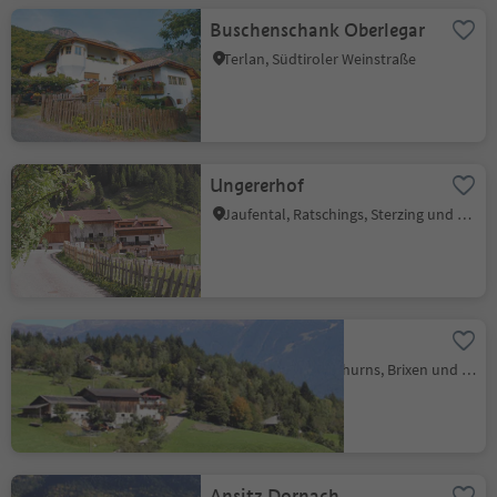
Buschenschank Oberlegar
Terlan, Südtiroler Weinstraße
Ungererhof
Jaufental, Ratschings, Sterzing und Umgebung
Obermoserhof
Schnauders, Feldthurns, Brixen und Umgebung
Ansitz Dornach