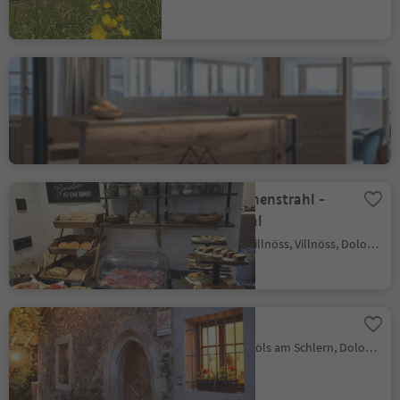
Leitnerhof
Aldein
Hofcafé Sonnenstrahl -
Genuss im Tal
St. Valentin - Villnöss, Villnöss, Dolomitenregion Lüsen Villnöss
Fronthof
Völser Aicha, Völs am Schlern, Dolomitenregion Seiser Alm