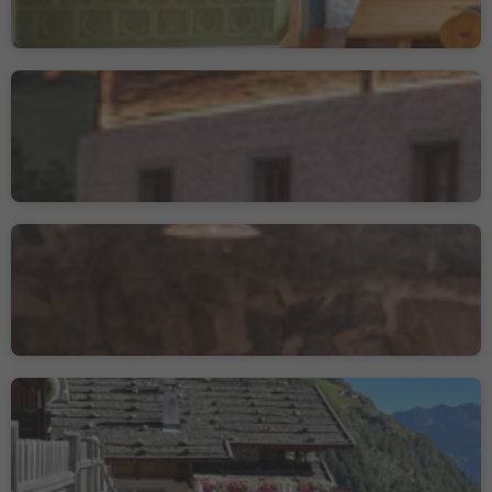
Hofschank Steinerhof
Pfelders, Moos in Passeier, Meran und Umgebung
Huberhof
Völs, Völs am Schlern, Dolomitenregion Seiser Alm
Pirchhof
Naturns, Meran und Umgebung