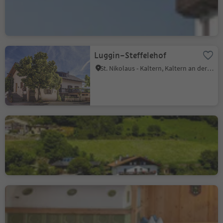
Luggin–Steffelehof
St. Nikolaus - Kaltern, Kaltern an der Weinstraße, Südtiroler Weinstraße
Hofschank Niedermoar
Trumsberg
Kastelbell, Kastelbell-Tschars, Vinschgau
Ebnicherhof
Oberbozen, Ritten, Bozen und Umgebung