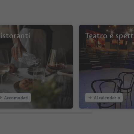
istoranti
Teatro e spett
Accomodati
Al calendario