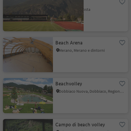
SportForum
Laces, Val Venosta
Beach Arena
Merano, Merano e dintorni
Beachvolley
Dobbiaco Nuova, Dobbiaco, Regione dolomitica 3 Cime
Campo di beach volley