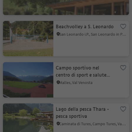
Beachvolley a S. Leonardo
San Leonardo i.P., San Leonardo in Passiria, Merano e dintorni
Campo sportivo nel
centro di sport e salute
Sportwell
Malles, Val Venosta
Lago della pesca Thara -
pesca sportiva
Caminata di Tures, Campo Tures, Valle Aurina