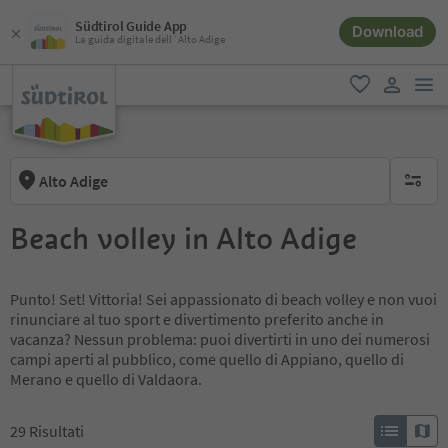
Südtirol Guide App
Download
La guida digitale dell´Alto Adige
men
favoriti
user lin
Alto Adige
nessun f
Beach volley in Alto Adige
Punto! Set! Vittoria! Sei appassionato di beach volley e non vuoi
rinunciare al tuo sport e divertimento preferito anche in
vacanza? Nessun problema: puoi divertirti in uno dei numerosi
campi aperti al pubblico, come quello di Appiano, quello di
Merano e quello di Valdaora.
29
Risultati