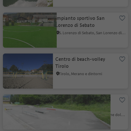
Impianto sportivo San
Lorenzo di Sebato
S. Lorenzo di Sebato, San Lorenzo di Sebato, Regione dolomitica Plan de Corones
Centro di beach-volley
Tirolo
Tirolo, Merano e dintorni
Skatepark e campo
Volleyball San
Sigismondo
S. Sigismondo, Chienes, Regione dolomitica Plan de Corones