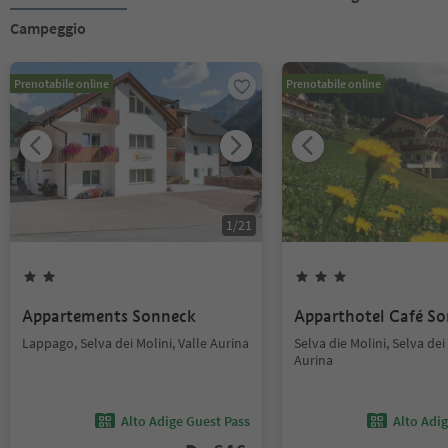
Campeggio
Prenotabile online
Prenotabile online
1
/
21
Appartements Sonneck
Apparthotel Café S
Lappago, Selva dei Molini, Valle Aurina
Selva die Molini, Selva dei 
Aurina
Alto Adige Guest Pass
Alto Adi