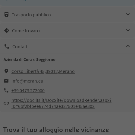
Trasporto pubblico
Come trovarci
Contatti
Azienda di Cura e Soggiorno
Corso Libertà 45,39012,Merano
info@meran.eu
+39 0473 272000
https://doc.lts.it/DocSite/DownloadRender.aspx?
ID=6bf2bfbee6774d74ae327501e45ae302
Trova il tuo alloggio nelle vicinanze