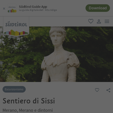
Südtirol Guide App
Download
La guida digitale dell´Alto Adige
men
favoriti
user lin
Escursionismo
Sentiero di Sissi
Merano, Merano e dintorni