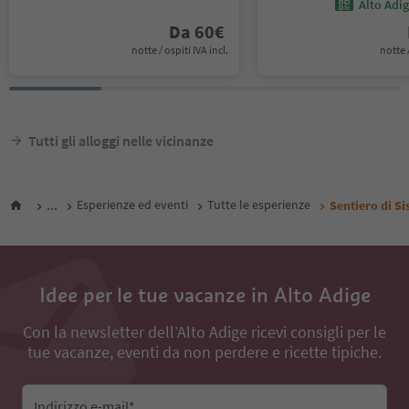
Alto Adi
Da
60
€
notte / ospiti IVA incl.
notte /
Tutti gli alloggi nelle vicinanze
...
Esperienze ed eventi
Tutte le esperienze
Sentiero di Si
Idee per le tue vacanze in Alto Adige
Con la newsletter dell’Alto Adige ricevi consigli per le
tue vacanze, eventi da non perdere e ricette tipiche.
Indirizzo e-mail*