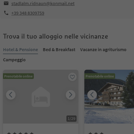
stadlalm.ridnaun@konmail.net
+39 348 8309759
Trova il tuo alloggio nelle vicinanze
Hotel & Pensione
Bed & Breakfast
Vacanze in agriturismo
Campeggio
Prenotabile online
Prenotabile online
1
/
29