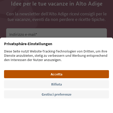
Idee per le tue vacanze in Alto Adige
Con la newsletter dell’Alto Adige ricevi consigli per le
tue vacanze, eventi da non perdere e ricette tipiche.
Indirizzo e-mail*
Iscriviti alla newsletter
Lingua: Italiano