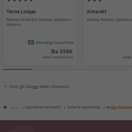
Tenne Lodges
Almarett
Racines di Dentro, Racines, Vipiteno e
Mareta, Racines, Vipiteno 
dintorni
Alto Adige Guest Pass
Da
358
€
notte / ospiti IVA incl.
notte /
Tutti gli alloggi nelle vicinanze
...
Esperienze ed eventi
Tutte le esperienze
Malga Stadla