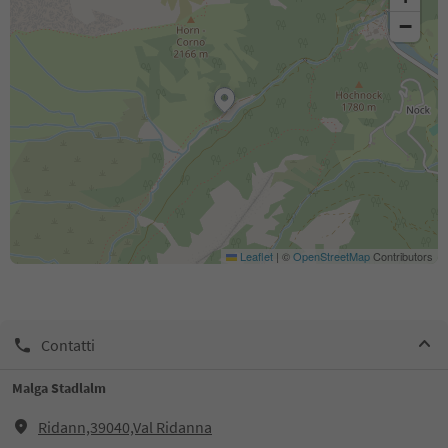
−
Leaflet
|
©
OpenStreetMap
Contributors
Contatti
Malga Stadlalm
Ridann,39040,Val Ridanna