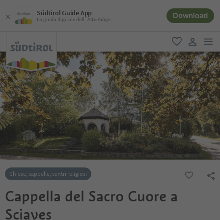
Südtirol Guide App
Download
La guida digitale dell´Alto Adige
men
favoriti
user lin
Chiese, cappelle, centri religiosi
Cappella del Sacro Cuore a
Sciaves