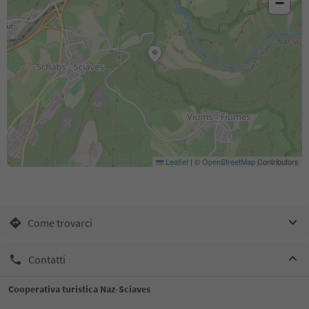
−
Leaflet
|
©
OpenStreetMap
Contributors
Come trovarci
Contatti
Cooperativa turistica Naz-Sciaves