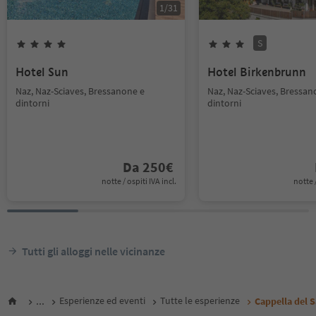
1
/
31
S
Hotel Sun
Hotel Birkenbrunn
Naz, Naz-Sciaves, Bressanone e
Naz, Naz-Sciaves, Bressan
dintorni
dintorni
Da
250
€
notte / ospiti IVA incl.
notte /
Tutti gli alloggi nelle vicinanze
...
Esperienze ed eventi
Tutte le esperienze
Cappella del 