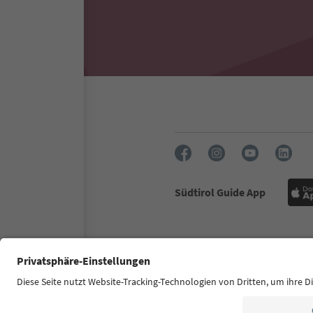
Südtirol Guide App
FAQ
Contatti
Press
MIC
Dichiarazione di accessibilità
© 2026 IDM Südtirol