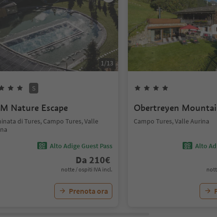
1
/
13
S
M Nature Escape
Obertreyen Mountai
inata di Tures, Campo Tures, Valle
Campo Tures, Valle Aurina
ina
Alto Adige Guest Pass
Alto Ad
Da
210
€
notte / ospiti IVA incl.
nott
Prenota ora