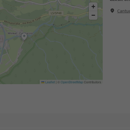
+
Cantuc
−
Leaflet
|
©
OpenStreetMap
Contributors