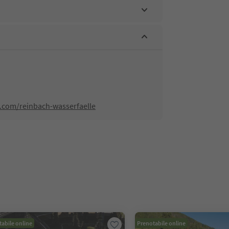
s.com/reinbach-wasserfaelle
abile online
Prenotabile online