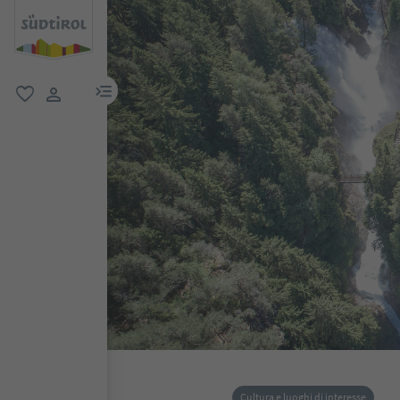
menu link
favoriti
user link
Cultura e luoghi di interesse