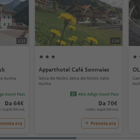
1
/
21
1
/
14
ck
Apparthotel Café Sonnwies
OL
le Aurina
Selva die Molini, Selva dei Molini, Valle
Cam
Aurina
Aur
ige Guest Pass
Alto Adige Guest Pass
Da
64
€
Da
70
€
 / ospiti IVA incl.
notte / ospiti IVA incl.
renota ora
Prenota ora