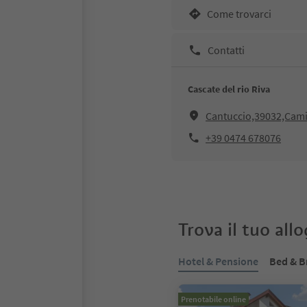
Come trovarci
Contatti
Cascate del rio Riva
Cantuccio,39032,Cami
+39 0474 678076
Trova il tuo all
Hotel & Pensione
Bed & B
Prenotabile online