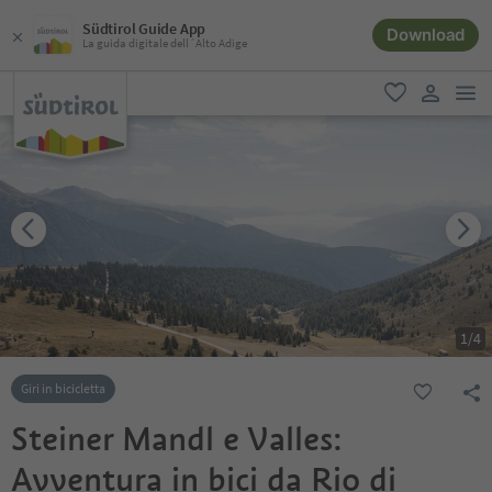
Südtirol Guide App
Download
La guida digitale dell´Alto Adige
men
favoriti
user lin
1
/
4
Giri in bicicletta
Steiner Mandl e Valles:
Avventura in bici da Rio di