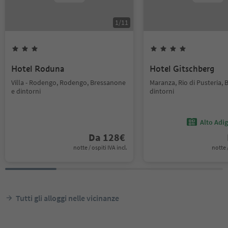
1
/
11
Hotel Roduna
Hotel Gitschberg
Villa - Rodengo, Rodengo, Bressanone
Maranza, Rio di Pusteria,
e dintorni
dintorni
Alto Adi
Da
128
€
notte / ospiti IVA incl.
notte /
Tutti gli alloggi nelle vicinanze