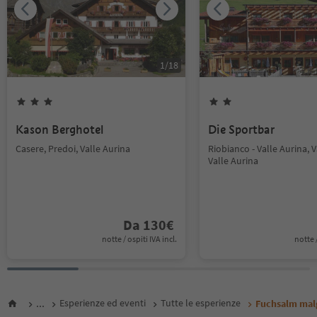
1
/
18
Kason Berghotel
Die Sportbar
Casere, Predoi, Valle Aurina
Riobianco - Valle Aurina, V
Valle Aurina
Da
130
€
notte / ospiti IVA incl.
notte /
...
Esperienze ed eventi
Tutte le esperienze
Fuchsalm mal