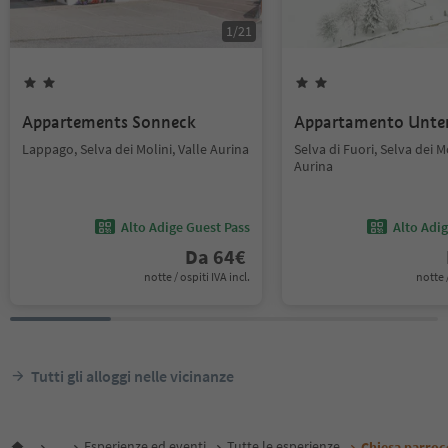
1
/
21
Appartements Sonneck
Appartamento Unte
Lappago, Selva dei Molini, Valle Aurina
Selva di Fuori, Selva dei Mo
Aurina
Alto Adige Guest Pass
Alto Adi
Da
64
€
notte / ospiti IVA incl.
notte /
Tutti gli alloggi nelle vicinanze
...
Esperienze ed eventi
Tutte le esperienze
Chiesa parrocc