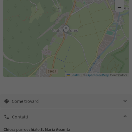
−
Leaflet
|
©
OpenStreetMap
Contributors
Come trovarci
Contatti
Chiesa parrocchiale S. Maria Assunta