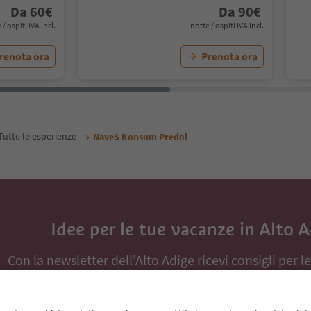
Da
60
€
Da
90
€
 / ospiti IVA incl.
notte / ospiti IVA incl.
renota ora
Prenota ora
Tutte le esperienze
NaveS Konsum Predoi
Idee per le tue vacanze in Alto 
Con la newsletter dell’Alto Adige ricevi consigli per l
eventi da non perdere e ricette tipiche.