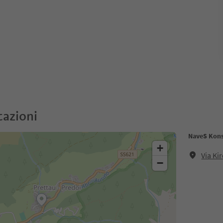
cazioni
NaveS Kon
+
Via Ki
−