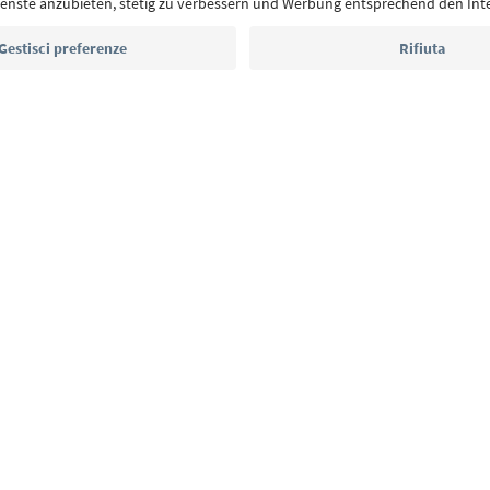
Indirizzo e-mail*
Iscriviti alla newsletter
E
Privacy Policy
Termini e condizioni
Crediti
Cookie Policy
Alto Adige B2B