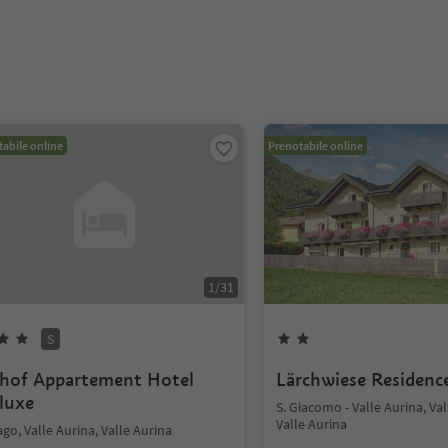
abile online
Prenotabile online
1
/
31
S
lhof Appartement Hotel
Lärchwiese Residenc
luxe
S. Giacomo - Valle Aurina, Val
Valle Aurina
go, Valle Aurina, Valle Aurina