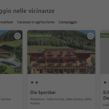
oggio nelle vicinanze
reakfast
Vacanze in agriturismo
Campeggio
Prenotabile online
Prenot
1
/
7
1
/
3
Die Sportbar
Er
De
e Aurina
Riobianco - Valle Aurina, Valle Aurina, Valle
Aurina
Luta