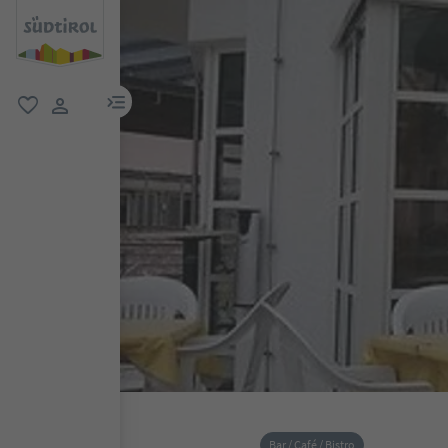
menu link
favoriti
user link
Bar / Café / Bistro