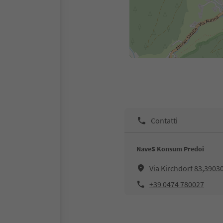
Contatti
NaveS Konsum Predoi
Via Kirchdorf 83,3903
+39 0474 780027