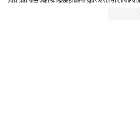
Südtirol Guide App
FAQ
Contatti
Press
MIC
Dichiarazione di accessibilità