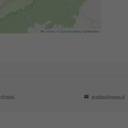
Leaflet
|
©
OpenStreetMap
Contributors
0,Predoi
prettau@naves.it