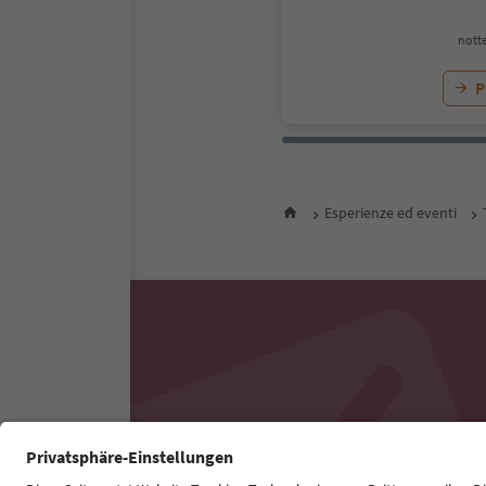
notte
P
Esperienze ed eventi