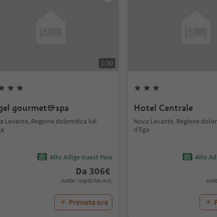
1
/
30
gel gourmet&spa
Hotel Centrale
a Levante, Regione dolomitica Val
Nova Levante, Regione dolom
ga
d'Ega
Alto Adige Guest Pass
Alto Ad
Da
306
€
notte / ospiti IVA incl.
nott
Prenota ora