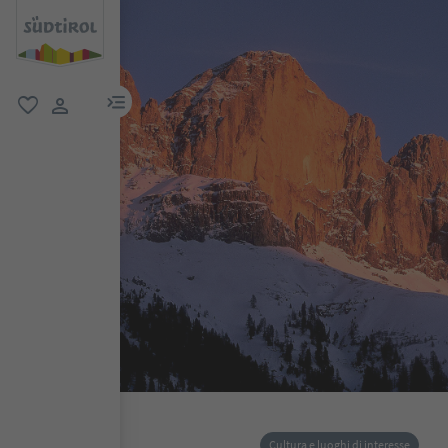
menu link
favoriti
user link
Cultura e luoghi di interesse