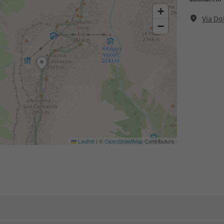
+
Via Do
−
Leaflet
|
©
OpenStreetMap
Contributors