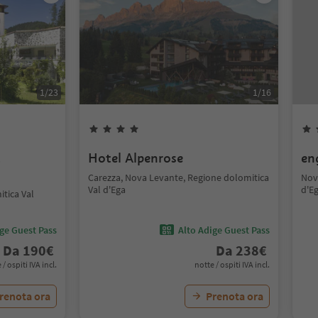
1
/
23
1
/
16
t
Hotel Alpenrose
en
Carezza, Nova Levante, Regione dolomitica
Nov
Val d'Ega
d'E
tica Val
ige Guest Pass
Alto Adige Guest Pass
Da
190
€
Da
238
€
 / ospiti IVA incl.
notte / ospiti IVA incl.
renota ora
Prenota ora