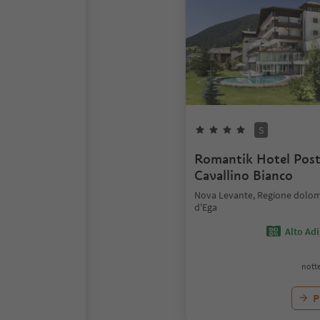
S
Romantik Hotel Pos
Cavallino Bianco
Nova Levante, Regione dolomi
d'Ega
Alto Ad
notte
P