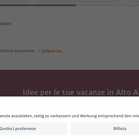
inanze
Tutte le esperienze
Catinaccio
Idee per le tue vacanze in Alto 
Con la newsletter dell’Alto Adige ricevi consigli per l
eventi da non perdere e ricette tipiche.
Indirizzo e-mail*