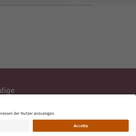
Adige
e tue vacanze,