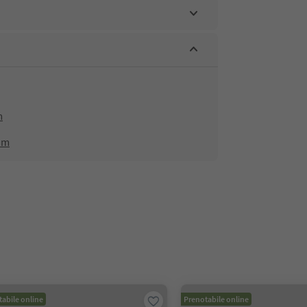
m
om
abile online
Prenotabile online