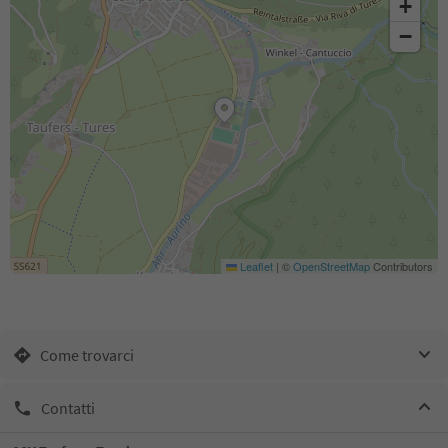
+
−
Leaflet
|
©
OpenStreetMap
Contributors
Come trovarci
Contatti