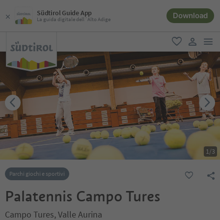
Südtirol Guide App
Download
La guida digitale dell´Alto Adige
men
favoriti
user lin
1
/
3
Parchi giochi e sportivi
Palatennis Campo Tures
Campo Tures, Valle Aurina