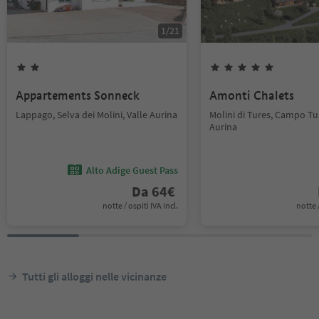
1
/
21
Appartements Sonneck
Amonti Chalets
Lappago, Selva dei Molini, Valle Aurina
Molini di Tures, Campo Tur
Aurina
Alto Adige Guest Pass
Da
64
€
notte / ospiti IVA incl.
notte /
Tutti gli alloggi nelle vicinanze