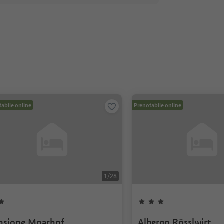
abile online
Prenotabile online
1
/
28
nsione Moarhof
Albergo Rösslwirt