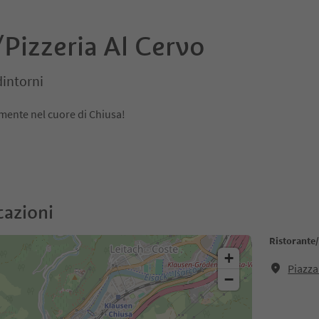
Pizzeria Al Cervo
dintorni
amente nel cuore di Chiusa!
cazioni
Ristorante/
+
Piazza
−