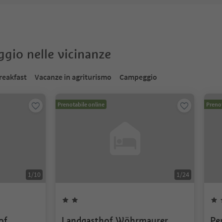
oggio nelle vicinanze
reakfast
Vacanze in agriturismo
Campeggio
Prenotabile online
Prenot
1
/
10
1
/
24
of
Landgasthof Wöhrmaurer
Pe