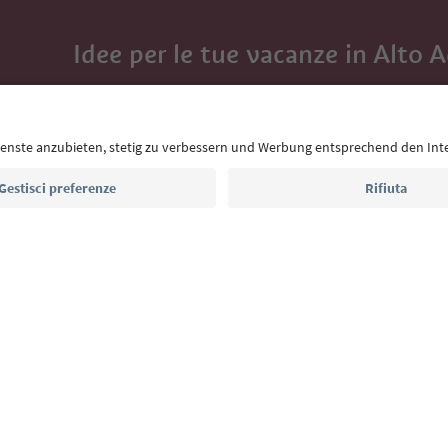
Idee per le tue vacanze in Alto 
Con la newsletter dell’Alto Adige ricevi consigli per l
eventi da non perdere e ricette tipiche.
Indirizzo e-mail*
Iscriviti alla newsletter