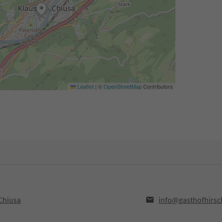
Leaflet
|
©
OpenStreetMap
Contributors
Chiusa
info@gasthofhirsc