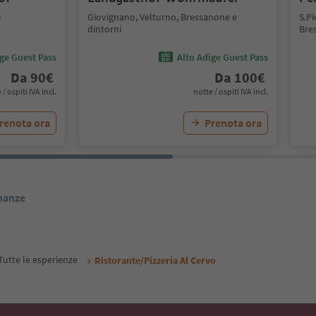
i
Giovignano, Velturno, Bressanone e
S.P
dintorni
Bre
ige Guest Pass
Alto Adige Guest Pass
Da
90
€
Da
100
€
 / ospiti IVA incl.
notte / ospiti IVA incl.
renota ora
Prenota ora
inanze
Tutte le esperienze
Ristorante/Pizzeria Al Cervo