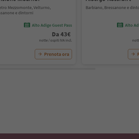
ietro Mezzomonte, Velturno,
Barbiano, Bressanone e dint
ssanone e dintorni
Alto Adige Guest Pass
Alto Ad
Da
43
€
notte / ospiti IVA incl.
nott
Prenota ora