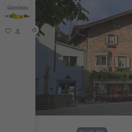
menu link
favoriti
user link
Bar / Café / Bistro