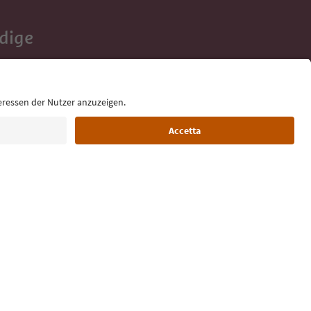
Adige
e tue vacanze,
Lingua: Italiano