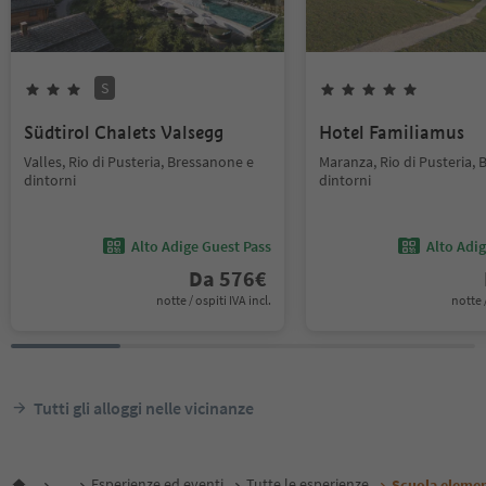
S
Südtirol Chalets Valsegg
Hotel Familiamus
Valles, Rio di Pusteria, Bressanone e
Maranza, Rio di Pusteria,
dintorni
dintorni
Alto Adige Guest Pass
Alto Adi
Da
576
€
notte / ospiti IVA incl.
notte /
Tutti gli alloggi nelle vicinanze
...
Esperienze ed eventi
Tutte le esperienze
Scuola eleme