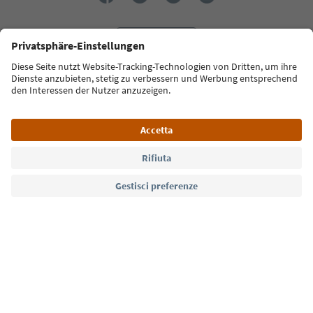
Lingua: Italiano
Südtirol Guide App
FAQ
Contatti
Press
MICE
Privacy Policy
Termini e condizioni
Crediti
Cookie Policy
Film commission
Chi siamo
Dichiarazione di accessibilità
Alto Adige B2B
© 2026 IDM Südtirol