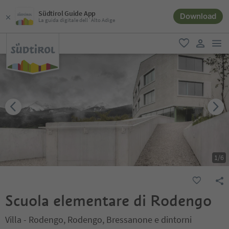
Südtirol Guide App
Download
La guida digitale dell´Alto Adige
men
favoriti
user lin
1
/
6
Scuola elementare di Rodengo
Villa - Rodengo, Rodengo, Bressanone e dintorni