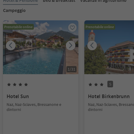
Hotel & Pensione
Bed & Breakfast
Vacanze in agriturismo
Campeggio
Prenotabile online
Prenotabile online
1
/
31
S
Hotel Sun
Hotel Birkenbrunn
Naz, Naz-Sciaves, Bressanone e
Naz, Naz-Sciaves, Bressan
dintorni
dintorni