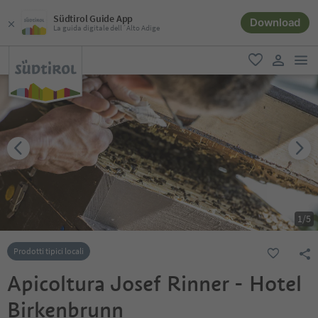
Südtirol Guide App
Download
La guida digitale dell´Alto Adige
men
favoriti
user lin
1
/
5
Prodotti tipici locali
Apicoltura Josef Rinner - Hotel
Birkenbrunn