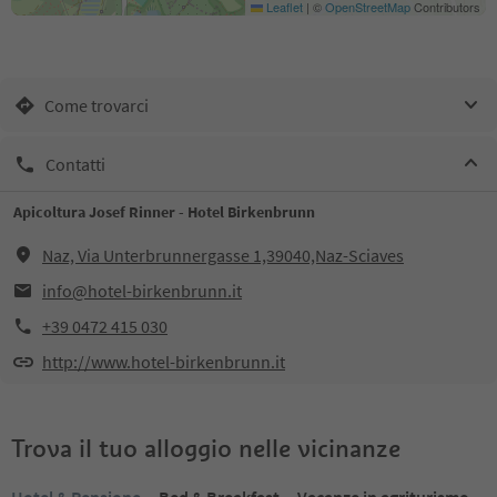
Leaflet
|
©
OpenStreetMap
Contributors
Come trovarci
Contatti
Apicoltura Josef Rinner - Hotel Birkenbrunn
Naz, Via Unterbrunnergasse 1,39040,Naz-Sciaves
info@hotel-birkenbrunn.it
+39 0472 415 030
http://www.hotel-birkenbrunn.it
Trova il tuo alloggio nelle vicinanze