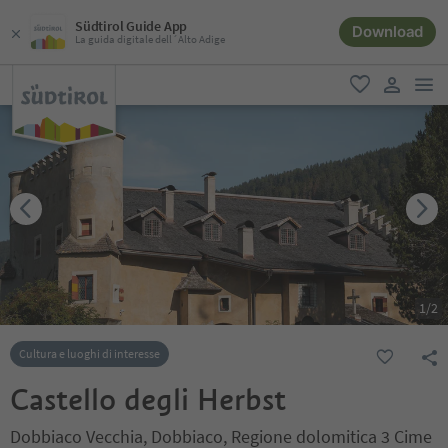
Südtirol Guide App
Download
La guida digitale dell´Alto Adige
men
favoriti
user lin
1
/
2
Cultura e luoghi di interesse
Castello degli Herbst
Dobbiaco Vecchia, Dobbiaco, Regione dolomitica 3 Cime