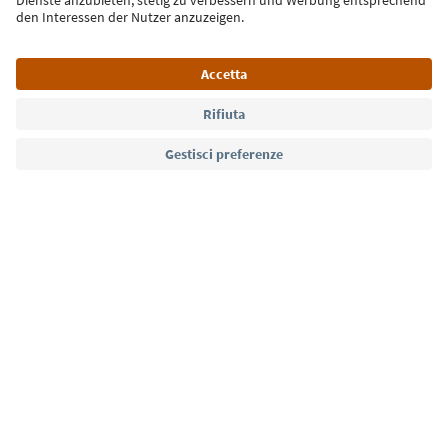
Lingua: Italiano
Südtirol Guide App
FAQ
Contatti
Press
MICE
Privacy Policy
Termini e condizioni
Crediti
Cookie Policy