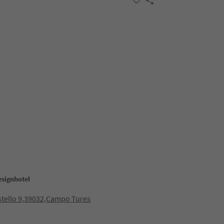
esignhotel
stello 9,39032,Campo Tures