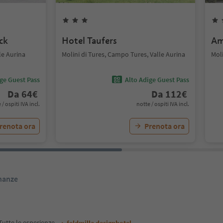
ck
Hotel Taufers
Am
le Aurina
Molini di Tures, Campo Tures, Valle Aurina
Moli
ige Guest Pass
Alto Adige Guest Pass
Da
64
€
Da
112
€
 / ospiti IVA incl.
notte / ospiti IVA incl.
renota ora
Prenota ora
inanze
Tutte le esperienze
feldmilla designhotel