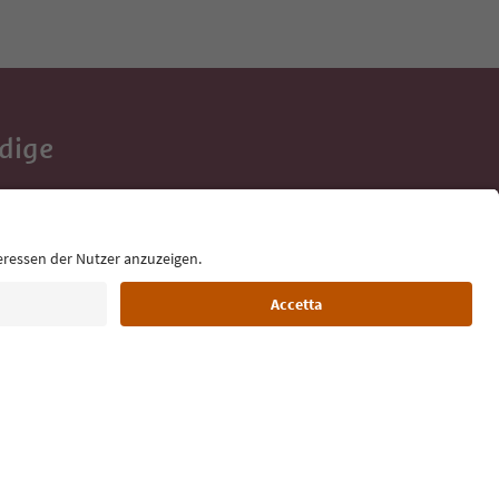
Adige
e tue vacanze,