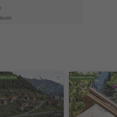
m
lla.com
abile online
Prenotabile online
1
/
31