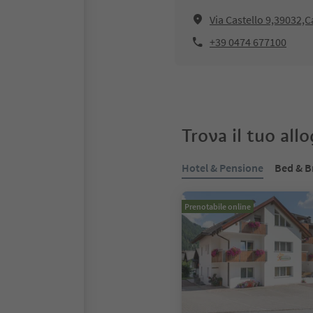
Via Castello 9,39032,
+39 0474 677100
Trova il tuo all
Hotel & Pensione
Bed & B
Prenotabile online