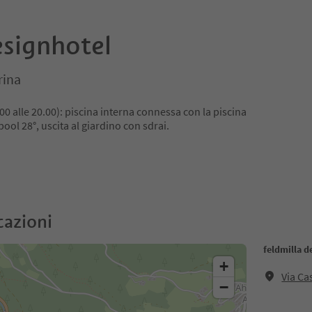
esignhotel
rina
00 alle 20.00): piscina interna connessa con la piscina
pool 28°, uscita al giardino con sdrai.
cazioni
feldmilla d
+
Via Ca
−