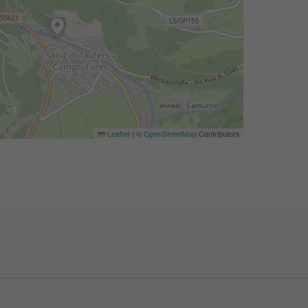
Leaflet
|
©
OpenStreetMap
Contributors