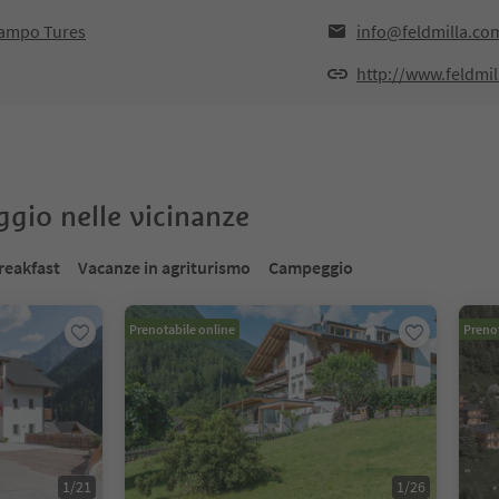
Campo Tures
info@feldmilla.co
http://www.feldmi
oggio nelle vicinanze
reakfast
Vacanze in agriturismo
Campeggio
Prenotabile online
Prenot
1
/
21
1
/
26