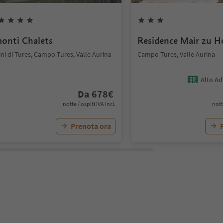
onti Chalets
Residence Mair zu H
ni di Tures, Campo Tures, Valle Aurina
Campo Tures, Valle Aurina
Alto Ad
Da
678
€
notte / ospiti IVA incl.
nott
Prenota ora