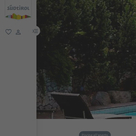
menu link
favoriti
user link
Piscine all'aperto