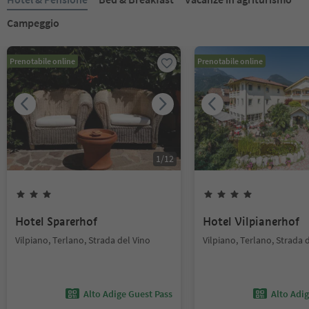
Campeggio
Prenotabile online
Prenotabile online
1
/
12
Hotel Sparerhof
Hotel Vilpianerhof
Vilpiano, Terlano, Strada del Vino
Vilpiano, Terlano, Strada 
Alto Adige Guest Pass
Alto Adi