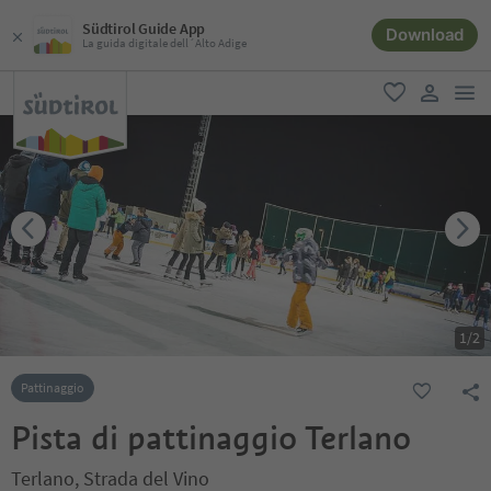
Südtirol Guide App
Download
La guida digitale dell´Alto Adige
men
favoriti
user lin
1
/
2
Pattinaggio
Pista di pattinaggio Terlano
Terlano, Strada del Vino