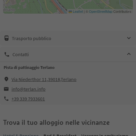
Leaflet
|
©
OpenStreetMap
Contributors
Trasporto pubblico
Contatti
Pista di pattinaggio Terlano
Via Niederthor 11,39018,Terlano
info@terlan.info
+39 339 7933601
Trova il tuo alloggio nelle vicinanze
Hotel & Pensione
Bed & Breakfast
Vacanze in agriturismo