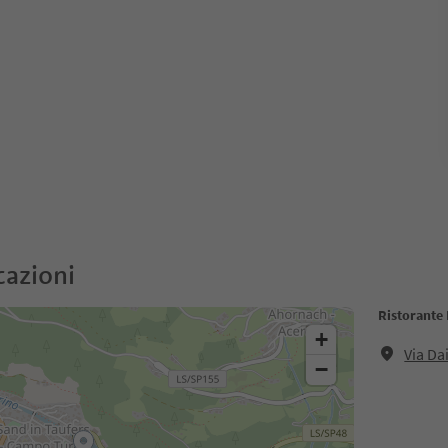
cazioni
Ristorante
+
Via Da
−