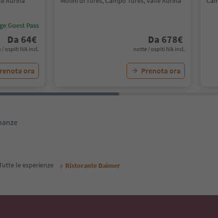
le Aurina
Molini di Tures, Campo Tures, Valle Aurina
Cam
ige Guest Pass
Da
64
€
Da
678
€
 / ospiti IVA incl.
notte / ospiti IVA incl.
renota ora
Prenota ora
inanze
Tutte le esperienze
Ristorante Daimer