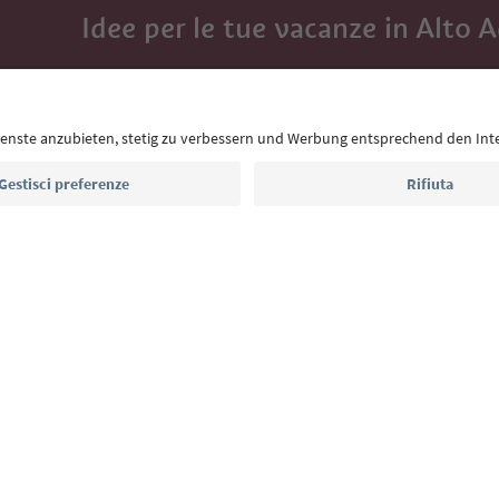
Idee per le tue vacanze in Alto 
Con la newsletter dell’Alto Adige ricevi consigli per l
eventi da non perdere e ricette tipiche.
Indirizzo e-mail*
Iscriviti alla newsletter