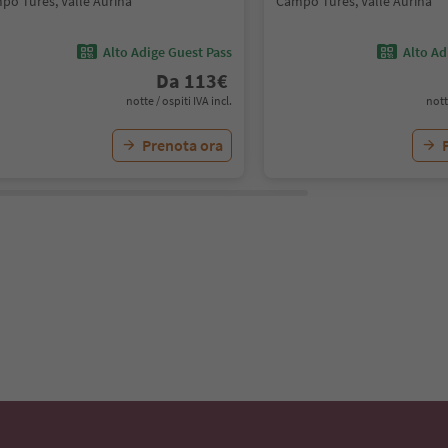
po Tures, Valle Aurina
Campo Tures, Valle Aurina
Alto Adige Guest Pass
Alto Ad
Da
113
€
notte / ospiti IVA incl.
nott
Prenota ora