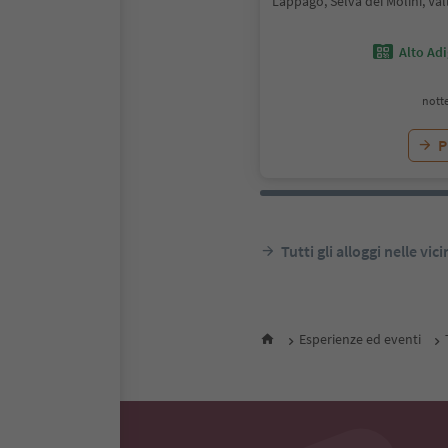
Lappago, Selva dei Molini, Val
Alto Ad
notte
P
Tutti gli alloggi nelle vic
Esperienze ed eventi