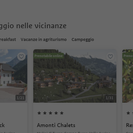
oggio nelle vicinanze
reakfast
Vacanze in agriturismo
Campeggio
Prenotabile online
Prenot
1
/
21
1
/
31
ck
Amonti Chalets
Re