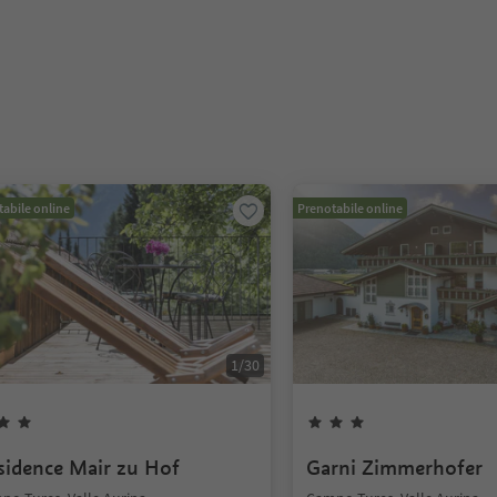
abile online
Prenotabile online
1
/
30
sidence Mair zu Hof
Garni Zimmerhofer