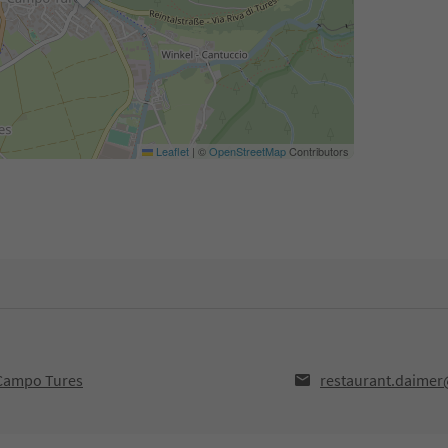
Leaflet
|
©
OpenStreetMap
Contributors
,Campo Tures
restaurant.daimer