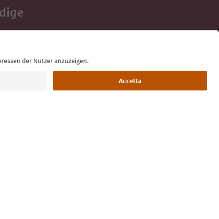
Adige
e tue vacanze,
Lingua: Italiano