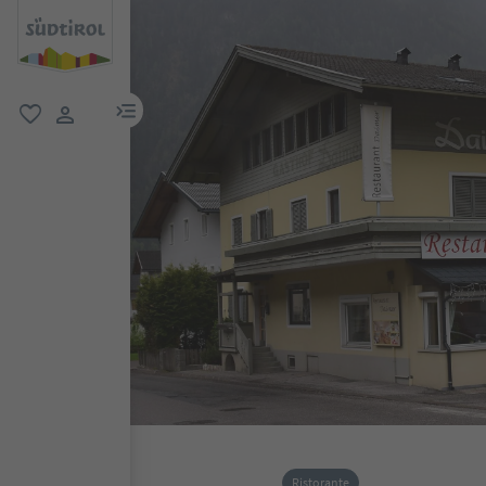
menu link
favoriti
user link
Ristorante