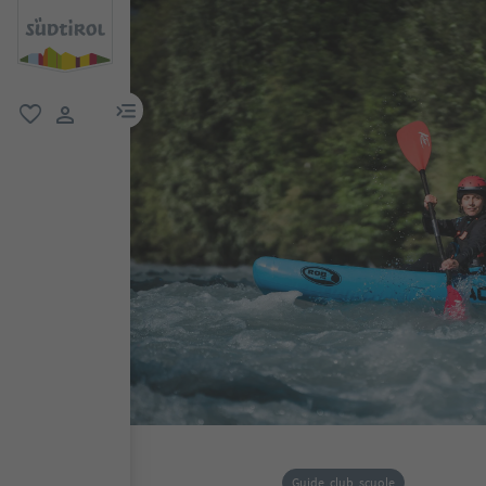
menu link
favoriti
user link
Guide, club, scuole