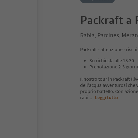
Packraft a 
Rablà, Parcines, Meran
Packraft - attenzione - risc
Su richiesta alle 15:30
Prenotazione 2-3 giorn
Il nostro tour in Packraft (li
dell'acqua avventurosi che v
proprio battello. Con azion
rapi
...
Leggi tutto