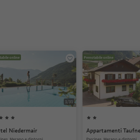
abile online
Prenotabile online
1
/
31
tel Niedermair
Appartamenti Taufne
ines, Merano e dintorni
Parcines, Merano e dintorni