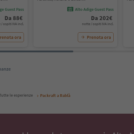
ige Guest Pass
Alto Adige Guest Pass
Da
88
€
Da
202
€
 / ospiti IVA incl.
notte / ospiti IVA incl.
renota ora
Prenota ora
inanze
Tutte le esperienze
Packraft a Rablà