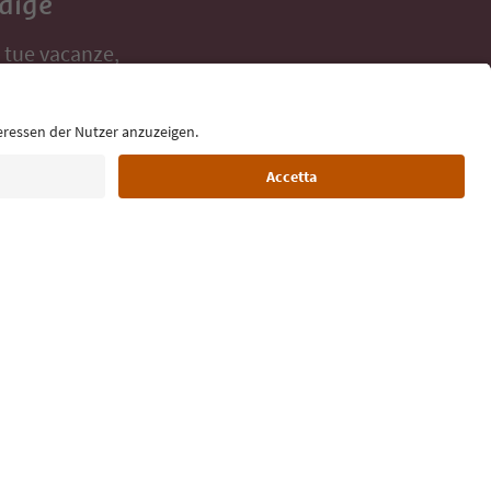
Adige
e tue vacanze,
Lingua: Italiano