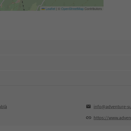
Leaflet
|
©
OpenStreetMap
Contributors
ablà
info@adventure-su
https://www.adven