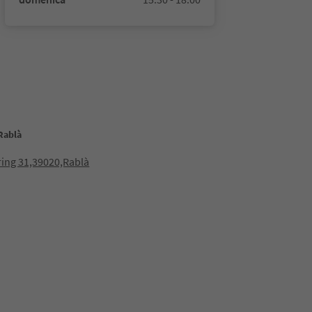
Rablà
ring 31,39020,Rablà