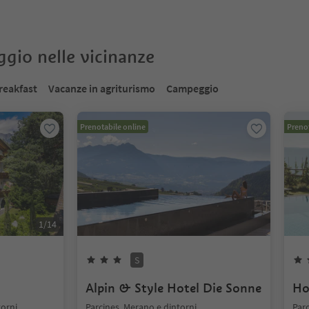
oggio nelle vicinanze
reakfast
Vacanze in agriturismo
Campeggio
Prenotabile online
Prenot
1
/
14
S
Alpin & Style Hotel Die Sonne
Ho
torni
Parcines, Merano e dintorni
Parc