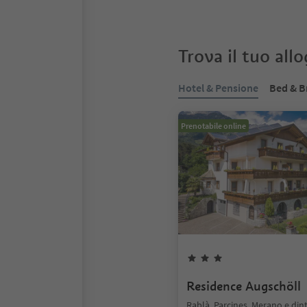
Trova il tuo all
Hotel & Pensione
Bed & B
Prenotabile online
Residence Augschöll
Rablà, Parcines, Merano e din