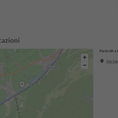
cazioni
Packraft a 
+
Via Sa
−