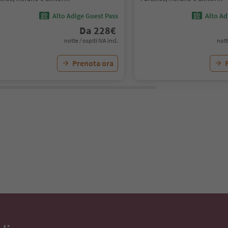
Alto Adige Guest Pass
Alto Ad
Da
228
€
notte / ospiti IVA incl.
nott
Prenota ora