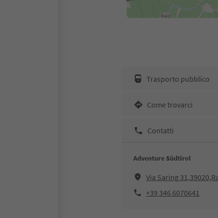
Trasporto pubblico
Come trovarci
Contatti
Adventure Südtirol
Via Saring 31,39020,R
+39 346 6070641