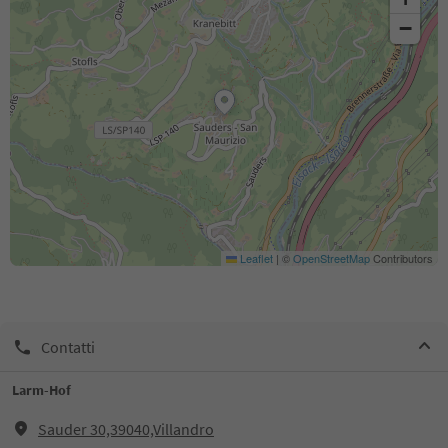
−
Leaflet
|
©
OpenStreetMap
Contributors
Contatti
Larm-Hof
Sauder 30,39040,Villandro