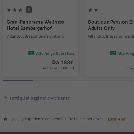
S
Gran-Panorama Wellness
Boutique Pension Er
Hotel Sambergerhof
Adults Only
Villandro, Bressanone e dintorni
Villandro, Bressanone e d
Alto Adige Guest Pass
Alto Adi
Da
188
€
notte / ospiti IVA incl.
notte /
Tutti gli alloggi nelle vicinanze
...
Esperienze ed eventi
Tutte le esperienze
Larm-Hof