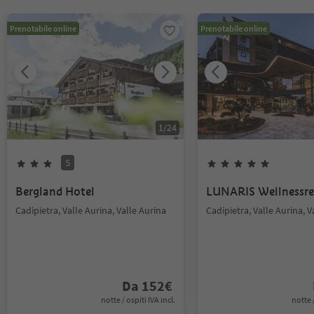
Prenotabile online
Prenotabile online
1
/
24
S
Bergland Hotel
LUNARIS Wellnessre
Cadipietra, Valle Aurina, Valle Aurina
Cadipietra, Valle Aurina, V
Da
152
€
notte / ospiti IVA incl.
notte /