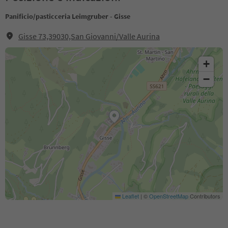
Panificio/pasticceria Leimgruber - Gisse
Gisse 73,39030,San Giovanni/Valle Aurina
+
−
Leaflet
|
©
OpenStreetMap
Contributors