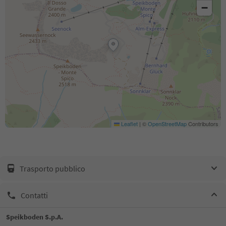
−
Leaflet
|
©
OpenStreetMap
Contributors
Trasporto pubblico
Contatti
Speikboden S.p.A.