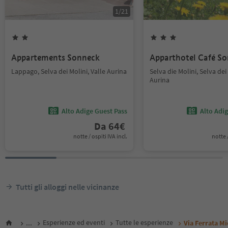
1
/
21
Appartements Sonneck
Apparthotel Café S
Lappago, Selva dei Molini, Valle Aurina
Selva die Molini, Selva dei 
Aurina
Alto Adige Guest Pass
Alto Adi
Da
64
€
notte / ospiti IVA incl.
notte /
Tutti gli alloggi nelle vicinanze
...
Esperienze ed eventi
Tutte le esperienze
Via Ferrata Mi