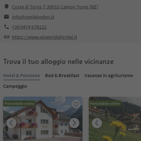
Costa di Tures 7,39032,Campo Tures (BZ)
info@speikboden.it
+39 0474 678122
https://www.skiworldahrntal.it
Trova il tuo alloggio nelle vicinanze
Hotel & Pensione
Bed & Breakfast
Vacanze in agriturismo
Campeggio
Prenotabile online
Prenotabile online