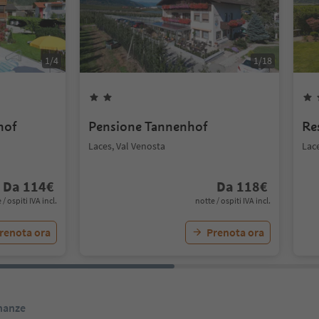
1
/
4
1
/
18
hof
Pensione Tannenhof
Re
Laces, Val Venosta
Lace
Da
114
€
Da
118
€
 / ospiti IVA incl.
notte / ospiti IVA incl.
renota ora
Prenota ora
inanze