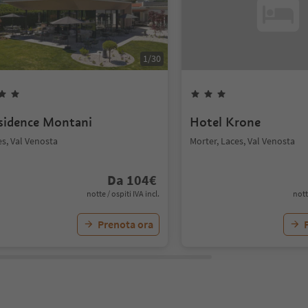
1
/
30
sidence Montani
Hotel Krone
s, Val Venosta
Morter, Laces, Val Venosta
Da
104
€
notte / ospiti IVA incl.
nott
Prenota ora