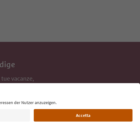
Adige
e tue vacanze,