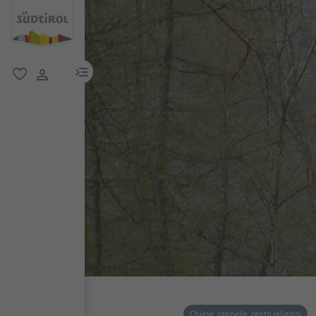
menu link
favoriti
user link
Chiese, cappelle, centri religiosi