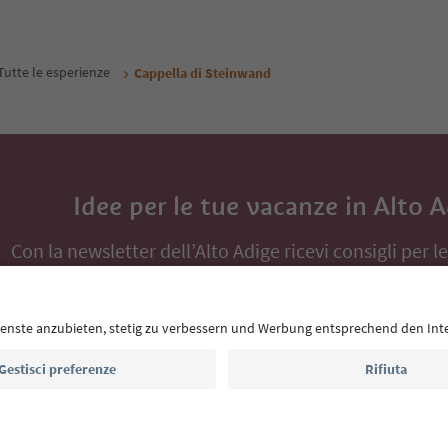
Tutte le esperienze
Cappella di Steinwand
Idee per le tue vacanze in Alto 
Con la newsletter dell’Alto Adige ricevi consigli per l
eventi da non perdere e ricette tipiche.
Indirizzo e-mail*
Iscriviti alla newsletter