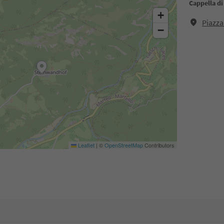
Cappella d
+
Piazza
−
Leaflet
|
©
OpenStreetMap
Contributors