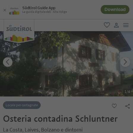
Südtirol Guide App
Download
La guida digitale dell´Alto Adige
men
favoriti
user lin
1
/
4
Locale per castagnate
Osteria contadina Schluntner
La Costa, Laives, Bolzano e dintorni