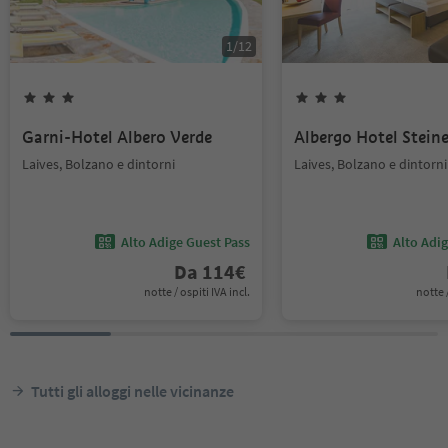
1
/
12
Garni-Hotel Albero Verde
Albergo Hotel Steine
Laives, Bolzano e dintorni
Laives, Bolzano e dintorni
Alto Adige Guest Pass
Alto Adi
Da
114
€
notte / ospiti IVA incl.
notte /
Tutti gli alloggi nelle vicinanze