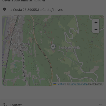
Osteria contadina Schluntner
La Costa 26,39055,La Costa/Laives
+
−
Leaflet
|
©
OpenStreetMap
Contributors
Contatti