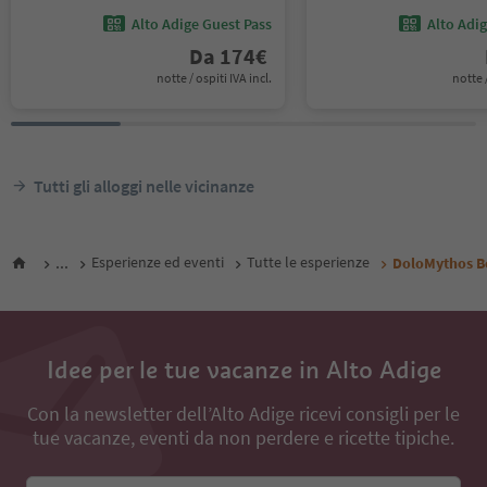
Alto Adige Guest Pass
Alto Adi
Da
174
€
notte / ospiti IVA incl.
notte /
Tutti gli alloggi nelle vicinanze
...
Esperienze ed eventi
Tutte le esperienze
DoloMythos B
Idee per le tue vacanze in Alto Adige
Con la newsletter dell’Alto Adige ricevi consigli per le
tue vacanze, eventi da non perdere e ricette tipiche.