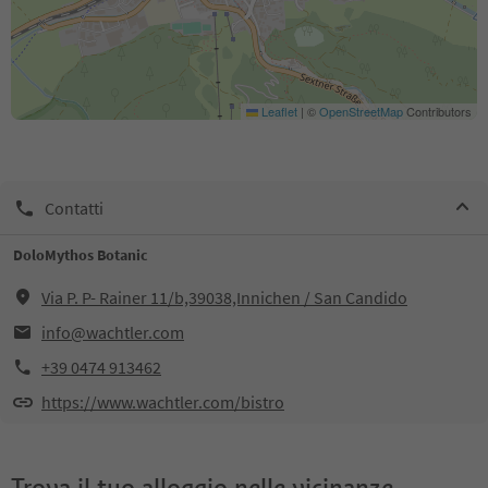
Leaflet
|
©
OpenStreetMap
Contributors
Contatti
DoloMythos Botanic
Via P. P- Rainer 11/b,39038,Innichen / San Candido
info@wachtler.com
+39 0474 913462
https://www.wachtler.com/bistro
Trova il tuo alloggio nelle vicinanze