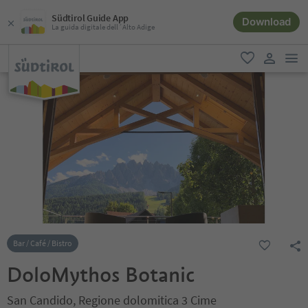
Südtirol Guide App
Download
La guida digitale dell´Alto Adige
men
favoriti
user lin
Bar / Café / Bistro
DoloMythos Botanic
San Candido, Regione dolomitica 3 Cime