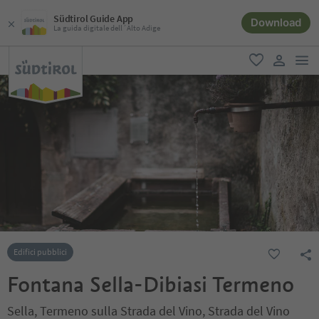
Südtirol Guide App
Download
La guida digitale dell´Alto Adige
men
favoriti
user lin
Edifici pubblici
Fontana Sella-Dibiasi Termeno
Sella, Termeno sulla Strada del Vino, Strada del Vino