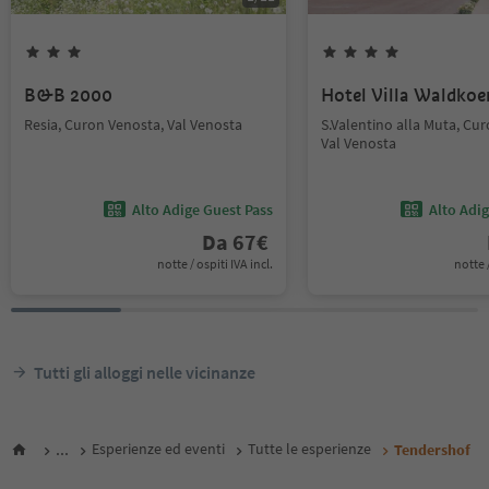
B&B 2000
Hotel Villa Waldkoe
Resia, Curon Venosta, Val Venosta
S.Valentino alla Muta, Cu
Val Venosta
Alto Adige Guest Pass
Alto Adi
Da
67
€
notte / ospiti IVA incl.
notte /
Tutti gli alloggi nelle vicinanze
...
Esperienze ed eventi
Tutte le esperienze
Tendershof