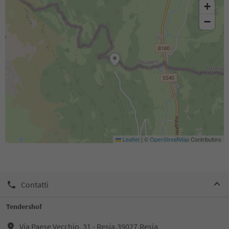
+
−
Leaflet
|
©
OpenStreetMap
Contributors
Contatti
Tendershof
Via Paese Vecchio, 31 - Resia,39027,Resia