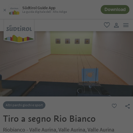
Südtirol Guide App
Download
La guida digitale dell´Alto Adige
men
favoriti
user lin
Altri parchi giochi e sport
Tiro a segno Rio Bianco
Riobianco - Valle Aurina, Valle Aurina, Valle Aurina