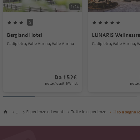
1
/
24
S
Bergland Hotel
LUNARIS Wellnessre
Cadipietra, Valle Aurina, Valle Aurina
Cadipietra, Valle Aurina, V
Da
152
€
notte / ospiti IVA incl.
notte /
...
Esperienze ed eventi
Tutte le esperienze
Tiro a segno 