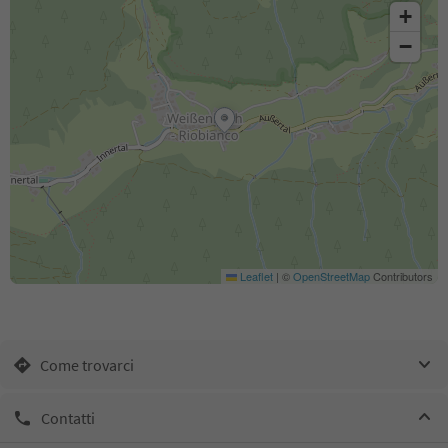
+
−
Leaflet
|
©
OpenStreetMap
Contributors
Come trovarci
Contatti