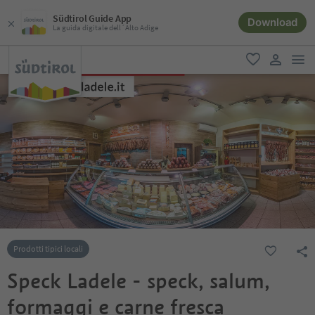
Südtirol Guide App
Download
La guida digitale dell´Alto Adige
men
favoriti
user lin
Prodotti tipici locali
Speck Ladele - speck, salum,
formaggi e carne fresca