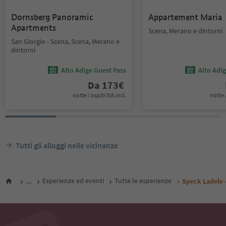
Dornsberg Panoramic
Appartement Maria
Apartments
Scena, Merano e dintorni
San Giorgio - Scena, Scena, Merano e
dintorni
Alto Adige Guest Pass
Alto Adi
Da
173
€
notte / ospiti IVA incl.
notte /
Tutti gli alloggi nelle vicinanze
...
Esperienze ed eventi
Tutte le esperienze
Speck Ladele 