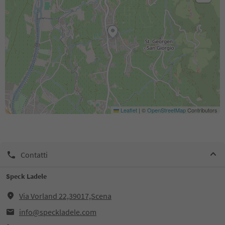
Leaflet
|
©
OpenStreetMap
Contributors
Contatti
Speck Ladele
Via Vorland 22,39017,Scena
info@speckladele.com