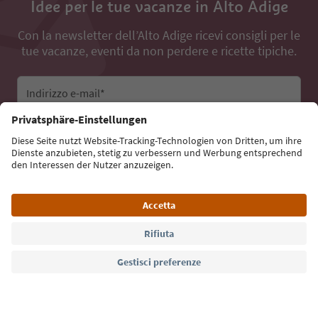
Idee per le tue vacanze in Alto Adige
Con la newsletter dell’Alto Adige ricevi consigli per le
tue vacanze, eventi da non perdere e ricette tipiche.
Indirizzo e-mail*
Iscriviti alla newsletter
Lingua: Italiano